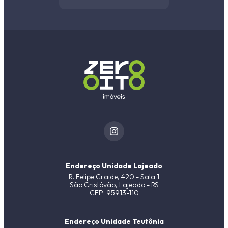
Faixa de valor
500,00
até
5.000,00 ou +
Buscar imóvel
Endereço Unidade Lajeado
R. Felipe Craide, 420 - Sala 1
São Cristóvão, Lajeado - RS
CEP: 95913-110
Endereço Unidade Teutônia