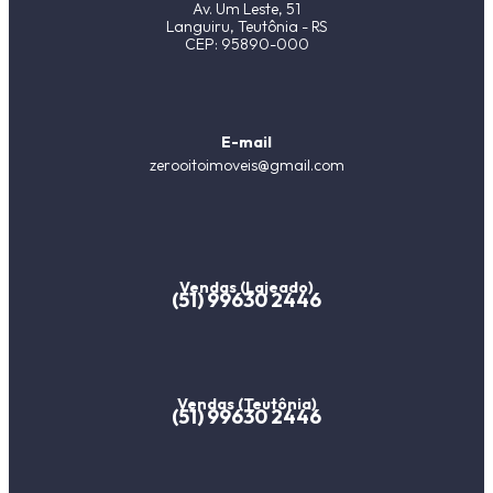
Av. Um Leste, 51
Languiru, Teutônia - RS
CEP: 95890-000
E-mail
zerooitoimoveis@gmail.com
Vendas (Lajeado)
(51) 99630 2446
Vendas (Teutônia)
(51) 99630 2446