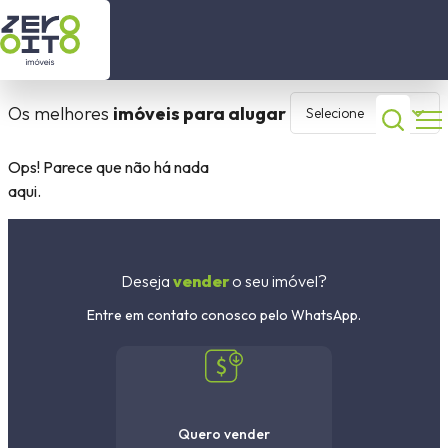
está procurando?
Início
Os melhores
imóveis para alugar
Selecione
Imóveis a Venda
Comprar
Alugar
Ops! Parece que não há nada
aqui.
Imóveis para locação
1 selecionado
Contato
Deseja
vender
o seu imóvel?
Sobre nós
Dormitórios
Entre em contato conosco pelo WhatsApp.
(51) 99630 2446
Cidade
(51) 99506 3120
Quero vender
Bairro