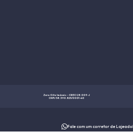
Zero Oito Imóveis - CRECI 28.009-J
CNPJ 58.390.825/0001-40
Fale com um corretor de Lajeado