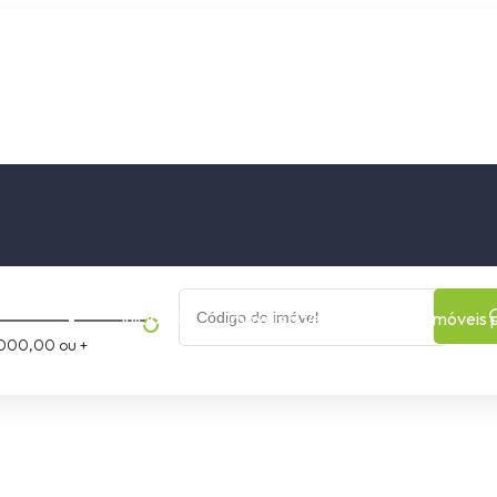
os
Cidade
Bairro
Início
Imóveis a Venda
Imóveis 
000,00 ou +
rmitório
Loft 2 dormitórios
a
 Lajeado
Universitário, Lajeado