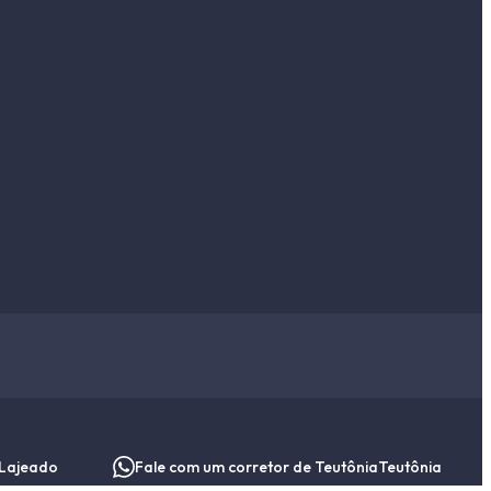
Lajeado
Fale com um corretor de Teutônia
Teutônia