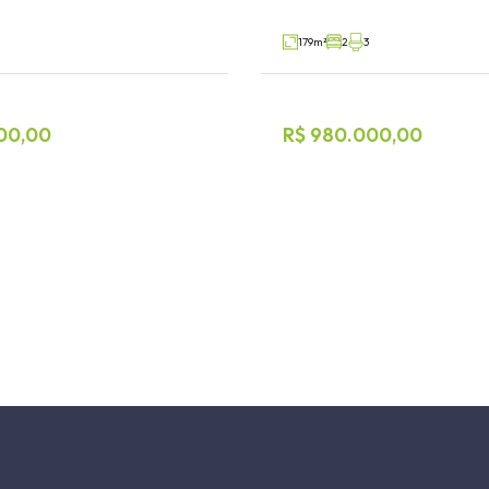
V87901
Venda
179m²
2
3
00,00
R$ 980.000,00