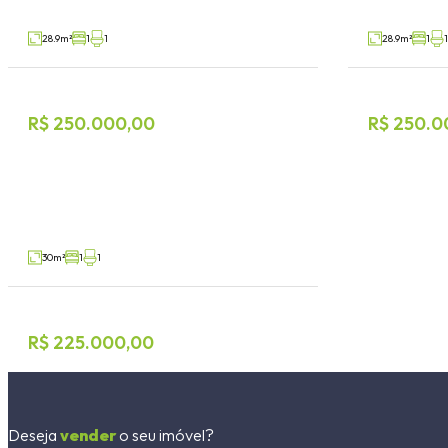
V28562
Venda
Venda
28.9m²
1
1
28.9m²
1
1
R$ 250.000,00
R$ 250.0
Loft 1 dormitório
São Cristóvão, Lajeado
V94801
Venda
30m²
1
1
R$ 225.000,00
Deseja
vender
o seu imóvel?