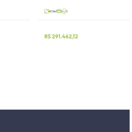
V5943
V15196
Venda
41.1m²
1
1
R$ 291.462,12