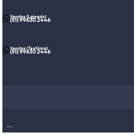
Vendas (Lajeado)
(51) 99630 2446
Vendas (Teutônia)
(51) 99630 2446
bravo