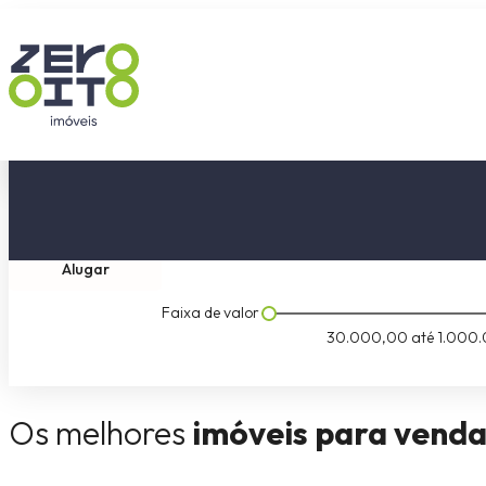
Comprar
1 selecionado
Dormitóri
Alugar
Faixa de valor
30.000,00
até
1.000.
Loft 1 dormitório
Loft 1 do
Os melhores
imóveis para vend
Universitário, Lajeado
Universitário,