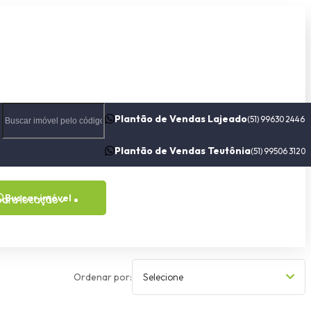
Plantão de Vendas Lajeado
(51) 99630 2446
Plantão de Vendas Teutônia
(51) 99506 3120
Buscar imóvel
para locação
Contato
Sobre nós
Loft 1 dormitório
Ordenar por:
Selecione
Centro, Lajeado