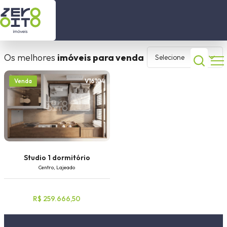
está procurando?
Início
Os melhores
imóveis para venda
Selecione
Imóveis a Venda
Comprar
Alugar
V16104
Venda
Imóveis para locação
1 selecionado
Contato
Sobre nós
Dormitórios
Studio 1 dormitório
Centro, Lajeado
(51) 99630 2446
Cidade
R$ 259.666,50
(51) 99506 3120
Bairro