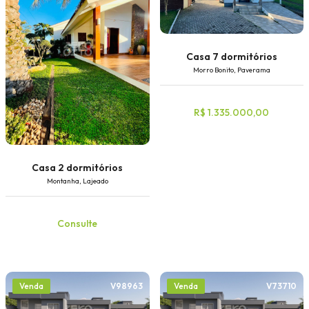
Casa 7 dormitórios
Morro Bonito, Paverama
R$ 1.335.000,00
Casa 2 dormitórios
Montanha, Lajeado
Consulte
V98963
V73710
Venda
Venda