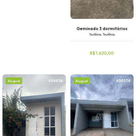
Faixa de valor
30.000,00
até
1.000.000,00 ou +
Geminado 3 dormitórios
Teutônia, Teutônia
R$ 1.620,00
Buscar imóvel
A96836
A50576
Aluguel
Aluguel