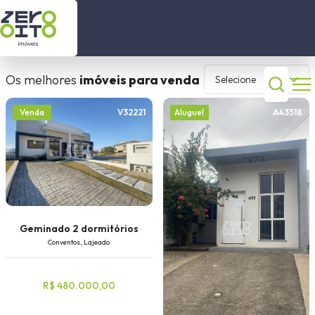
está procurando?
Início
Os melhores
imóveis para venda
Selecione
Imóveis a Venda
Comprar
Alugar
V32221
A43518
Venda
Aluguel
Imóveis para locação
2 selecionados
Contato
Sobre nós
Dormitórios
Geminado 2 dormitórios
Conventos, Lajeado
(51) 99630 2446
Cidade
R$ 480.000,00
(51) 99506 3120
Bairro