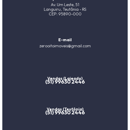
Av. Um Leste, 51
Languiru, Teutônia - RS
CEP: 95890-000
E-mail
zerooitoimoveis@gmail.com
Vendas (Lajeado)
(51) 99630 2446
Vendas (Teutônia)
(51) 99630 2446