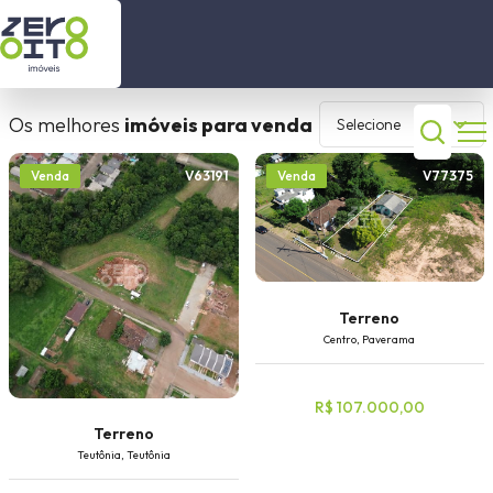
está procurando?
Início
Os melhores
imóveis para venda
Selecione
Imóveis a Venda
Comprar
Alugar
V63191
V77375
Venda
Venda
Imóveis para locação
Tipo do imóvel
Contato
Sobre nós
Terreno
Dormitórios
Centro, Paverama
(51) 99630 2446
R$ 107.000,00
Cidade
Terreno
(51) 99506 3120
Teutônia, Teutônia
Bairro