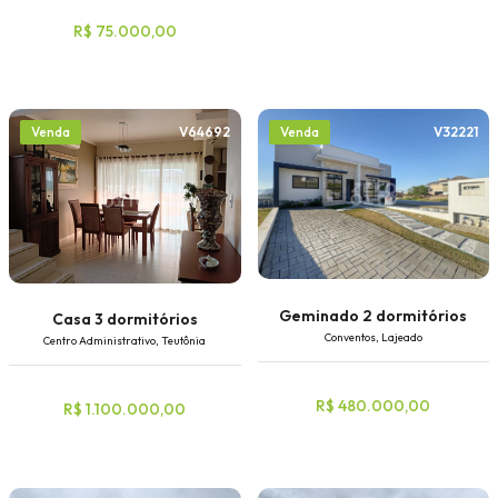
R$ 75.000,00
Faixa de valor
30.000,00
até
1.000.000,00 ou +
V64692
V32221
Venda
Venda
Buscar imóvel
Geminado 2 dormitórios
Casa 3 dormitórios
Conventos, Lajeado
Centro Administrativo, Teutônia
R$ 480.000,00
R$ 1.100.000,00