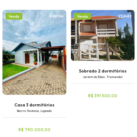
V88104
V32482
Venda
Venda
Sobrado 2 dormitórios
Jardim do Éden, Tramandaí
R$ 391.500,00
Casa 3 dormitórios
Bairro Teutonia, Lajeado
R$ 790.000,00