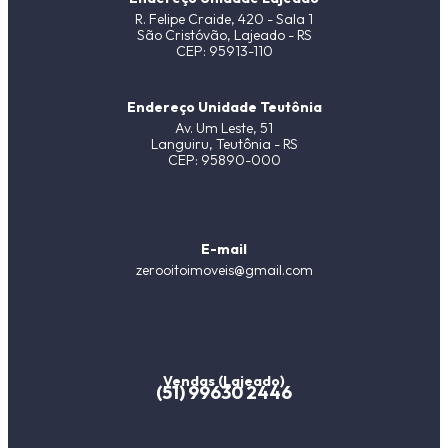
R. Felipe Craide, 420 - Sala 1
São Cristóvão, Lajeado - RS
CEP: 95913-110
Endereço Unidade Teutônia
Av. Um Leste, 51
Languiru, Teutônia - RS
CEP: 95890-000
E-mail
zerooitoimoveis@gmail.com
Vendas (Lajeado)
(51) 99630 2446