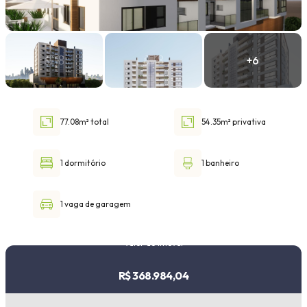
Faixa de valor
30.000,00
até
1.000.000,00 ou +
77.08m² total
54.35m² privativa
Buscar imóvel
1 dormitório
1 banheiro
1 vaga de garagem
Valor do imóvel
R$ 368.984,04