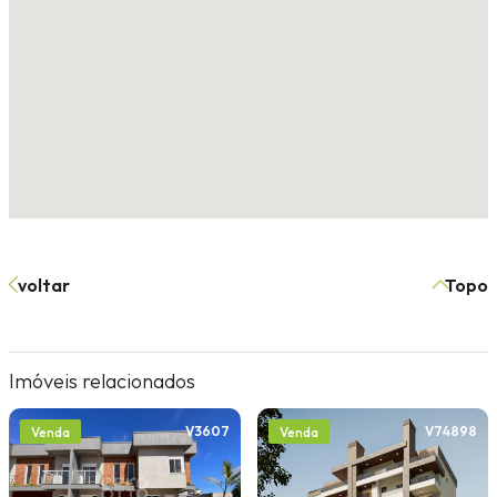
voltar
Topo
Imóveis relacionados
V3607
V74898
Venda
Venda