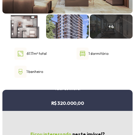
Faixa de valor
30.000,00
até
1.000.000,00 ou +
61.17m² total
1 dormitório
Buscar imóvel
1 banheiro
Valor do imóvel
R$ 320.000,00
Ficou interessado
neste imóvel?