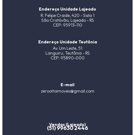
Endereço Unidade Lajeado
R. Felipe Craide, 420 - Sala 1
São Cristóvão, Lajeado - RS
CEP: 95913-110
Endereço Unidade Teutônia
Av. Um Leste, 51
Languiru, Teutônia - RS
CEP: 95890-000
E-mail
zerooitoimoveis@gmail.com
Vendas (Lajeado)
(51) 99630 2446