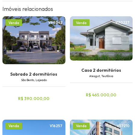
Imóveis relacionados
V68042
V70227
Venda
Venda
Casa 2 dormitórios
Sobrado 2 dormitórios
Alesgut, Teutônia
São Bento, Lajeado
R$ 465.000,00
R$ 390.000,00
V16257
V57210
Venda
Venda