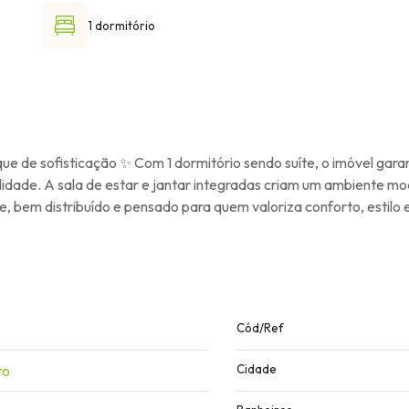
1 dormitório
 de sofisticação ✨ Com 1 dormitório sendo suíte, o imóvel gara
odidade. A sala de estar e jantar integradas criam um ambiente 
, bem distribuído e pensado para quem valoriza conforto, estilo e
Cód/Ref
to
Cidade