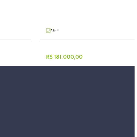
Interior, Teutônia
V56277
V60639
Venda
4.8m²
R$ 181.000,00