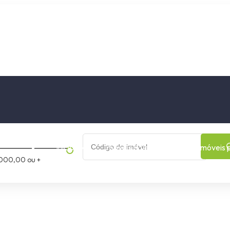
os
Cidade
Bairro
Início
Imóveis a Venda
Imóveis 
000,00 ou +