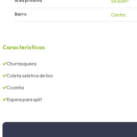
Área privativa
54.65m²
Bairro
Centro
Características
Churrasqueira
Coleta seletiva de lixo
Cozinha
Espera para split