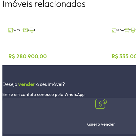
Imóveis relacionados
Conventos, Lajeado
Moinhos, Laje
V45804
Venda
Venda
56.35m²
2
1
87.3m²
2
R$ 280.900,00
R$ 335.0
Deseja
vender
o seu imóvel?
Entre em contato conosco pelo WhatsApp.
Quero vender