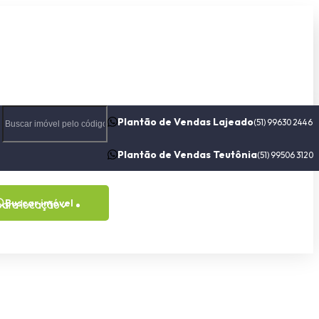
Plantão de Vendas Lajeado
(51) 99630 2446
Plantão de Vendas Teutônia
(51) 99506 3120
Buscar imóvel
para locação
Contato
Sobre nós