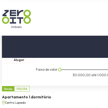
Comprar
Tipo do imóvel
Dormitóri
Alugar
Faixa de valor
30.000,00
até
1.000.
Venda
V56296
Apartamento 1 dormitório
Centro, Lajeado