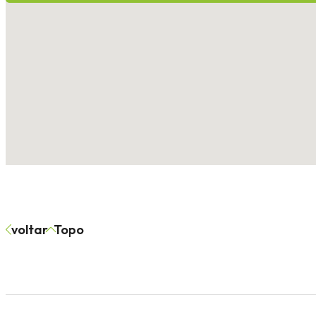
voltar
Topo
Casa 2 dormitórios
Apartame