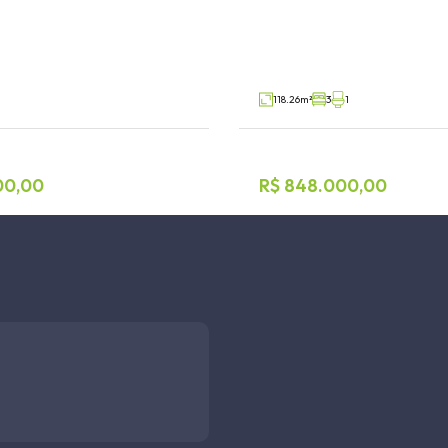
ado
Centro, Lajeado
V24569
Venda
1
118.26m²
3
1
00,00
R$ 848.000,00