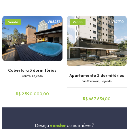
V86451
V47710
Venda
Venda
Cobertura 3 dormitórios
Apartamento 2 dormitórios
Centro, Lajeado
São Cristóvão, Lajeado
R$ 2.590.000,00
R$ 467.634,00
Deseja
vender
o seu imóvel?