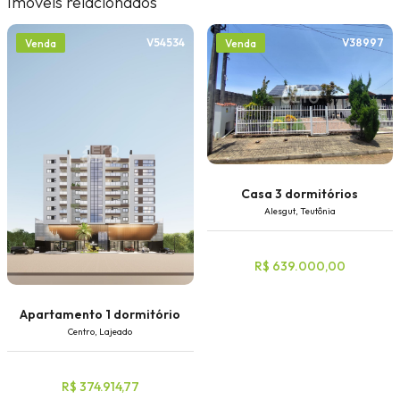
Imóveis relacionados
V54534
V38997
Venda
Venda
Casa 3 dormitórios
Alesgut, Teutônia
R$ 639.000,00
Apartamento 1 dormitório
Centro, Lajeado
R$ 374.914,77