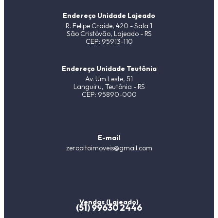
Endereço Unidade Lajeado
R. Felipe Craide, 420 - Sala 1
São Cristóvão, Lajeado - RS
CEP: 95913-110
Endereço Unidade Teutônia
Av. Um Leste, 51
Languiru, Teutônia - RS
CEP: 95890-000
E-mail
zerooitoimoveis@gmail.com
Vendas (Lajeado)
(51) 99630 2446