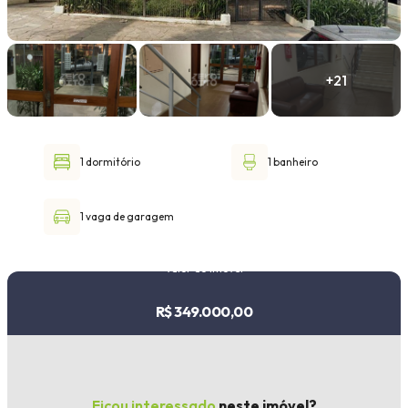
Faixa de valor
30.000,00
até
1.000.000,00 ou +
1 dormitório
1 banheiro
Buscar imóvel
1 vaga de garagem
Valor do imóvel
R$ 349.000,00
Ficou interessado
neste imóvel?