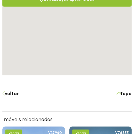
voltar
Topo
Imóveis relacionados
V47940
V76533
Venda
Venda