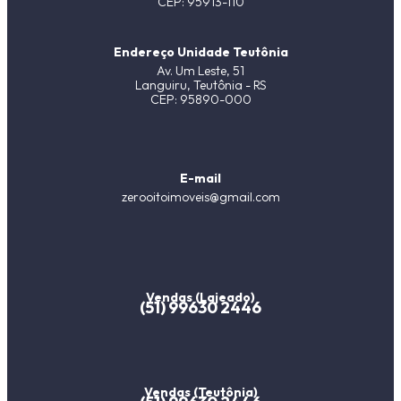
CEP: 95913-110
Endereço Unidade Teutônia
Av. Um Leste, 51
Languiru, Teutônia - RS
CEP: 95890-000
E-mail
zerooitoimoveis@gmail.com
Vendas (Lajeado)
(51) 99630 2446
Vendas (Teutônia)