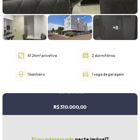
Faixa de valor
30.000,00
até
1.000.000,00 ou +
61.24m² privativa
2 dormitórios
Buscar imóvel
1 banheiro
1 vaga de garagem
Valor do imóvel
R$ 310.000,00
Ficou interessado
neste imóvel?