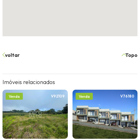
voltar
Topo
Imóveis relacionados
V92109
V76180
Venda
Venda