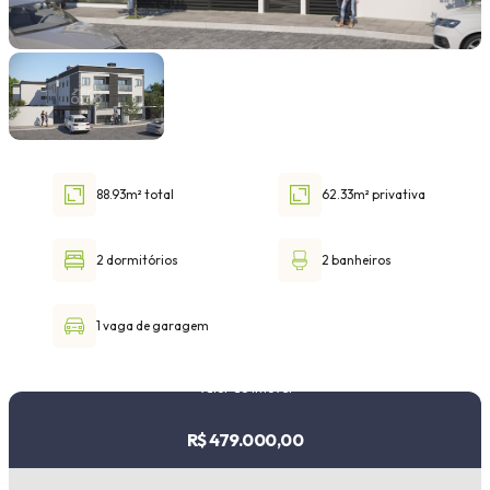
Faixa de valor
30.000,00
até
1.000.000,00 ou +
88.93m² total
62.33m² privativa
Buscar imóvel
2 dormitórios
2 banheiros
1 vaga de garagem
Valor do imóvel
R$ 479.000,00