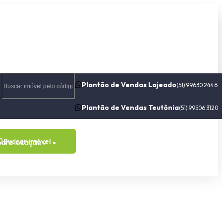
Plantão de Vendas Lajeado
(51) 99630 2446
Plantão de Vendas Teutônia
(51) 99506 3120
Buscar imóvel
para locação
Contato
Sobre nós