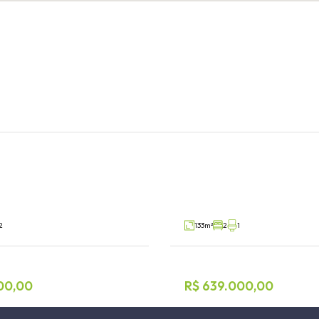
 2 dormitórios
Casa 2 dormitórios
rroio do Meio
Centro Administrativo, Teutônia
V69740
Venda
2
133m²
2
1
00,00
R$ 639.000,00