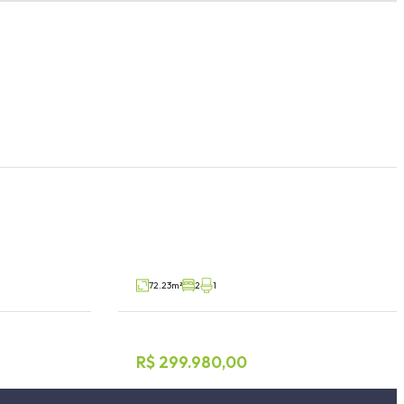
Geminado 2 dormitórios
Olarias, Lajeado
V41523
V97555
Venda
72.23m²
2
1
R$ 299.980,00