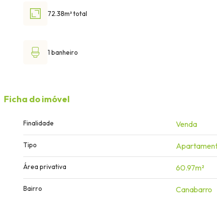
72.38m² total
1 banheiro
Ficha do imóvel
Finalidade
Venda
Tipo
Apartamen
Área privativa
60.97m²
Bairro
Canabarro