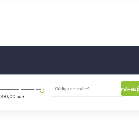
os
Cidade
Bairro
Início
Imóveis a Venda
Imóveis 
000,00 ou +