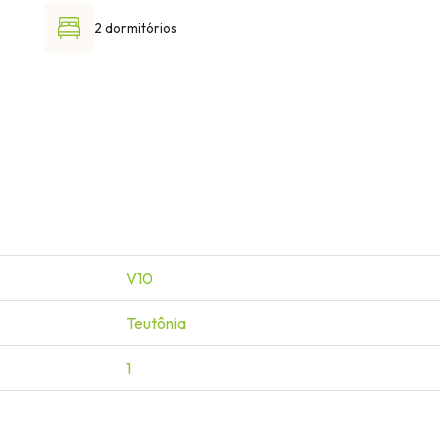
2 dormitórios
V10
Teutônia
1