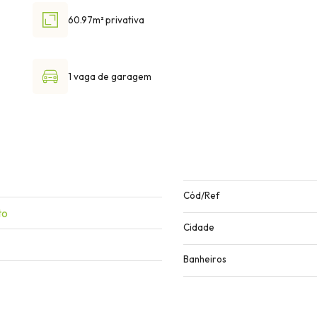
60.97m² privativa
1 vaga de garagem
Cód/Ref
to
Cidade
Banheiros