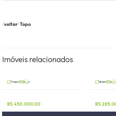
voltar
Topo
Sobrado 3 dormitórios
Geminado
Imóveis relacionados
Jardim Botânico, Lajeado
Medianeira, A
V79011
Venda
Venda
77.66m²
3
2
78.8m²
2
R$ 450.000,00
R$ 285.0