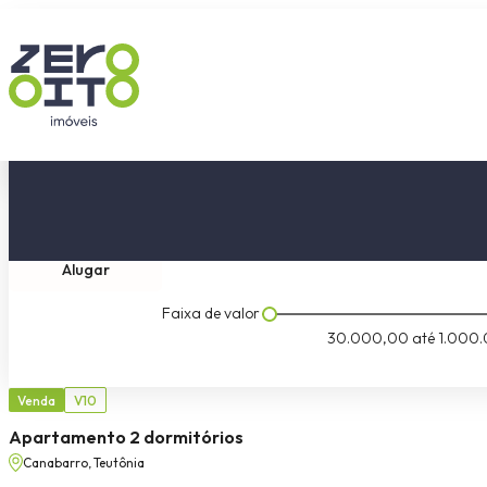
Comprar
Tipo do imóvel
Dormitóri
Alugar
Faixa de valor
30.000,00
até
1.000.
Venda
V10
Apartamento 2 dormitórios
Canabarro, Teutônia