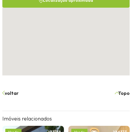
Localização aproximada
voltar
Topo
Imóveis relacionados
V53258
V66373