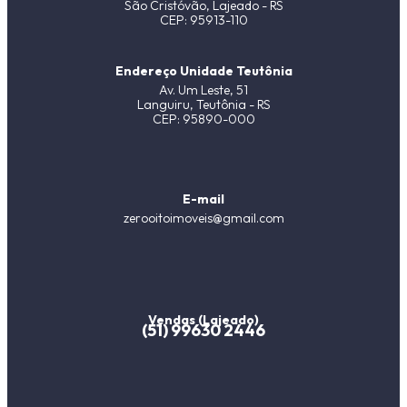
São Cristóvão, Lajeado - RS
CEP: 95913-110
Endereço Unidade Teutônia
Av. Um Leste, 51
Languiru, Teutônia - RS
CEP: 95890-000
E-mail
zerooitoimoveis@gmail.com
Vendas (Lajeado)
(51) 99630 2446