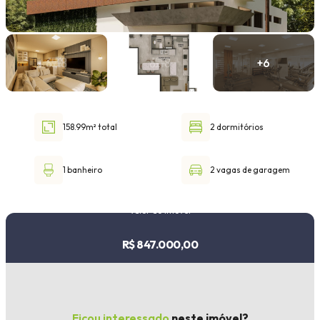
Faixa de valor
30.000,00
até
1.000.000,00 ou +
158.99m² total
2 dormitórios
Buscar imóvel
1 banheiro
2 vagas de garagem
Valor do imóvel
R$ 847.000,00
Ficou interessado
neste imóvel?