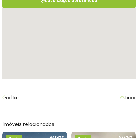
Localização aproximada
voltar
Topo
Imóveis relacionados
V85673
V64347