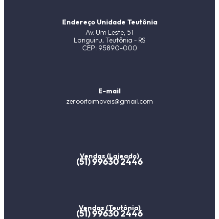
Endereço Unidade Teutônia
Av. Um Leste, 51
Languiru, Teutônia - RS
CEP: 95890-000
E-mail
zerooitoimoveis@gmail.com
Vendas (Lajeado)
(51) 99630 2446
Vendas (Teutônia)
(51) 99630 2446