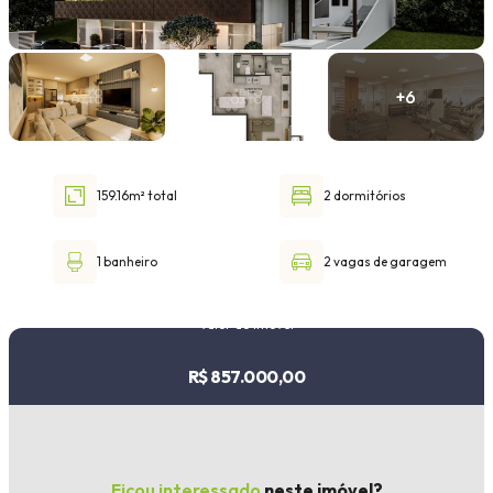
Faixa de valor
30.000,00
até
1.000.000,00 ou +
159.16m² total
2 dormitórios
Buscar imóvel
1 banheiro
2 vagas de garagem
Valor do imóvel
R$ 857.000,00
Ficou interessado
neste imóvel?