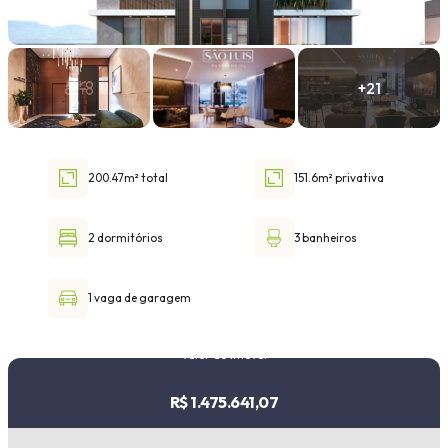
Faixa de valor
30.000,00
até
1.000.000,00 ou +
200.47m² total
151.6m² privativa
Buscar imóvel
2 dormitórios
3 banheiros
1 vaga de garagem
Valor do imóvel
R$ 1.475.641,07