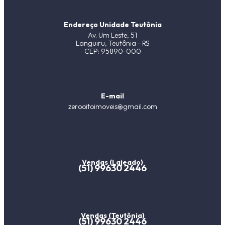
Endereço Unidade Teutônia
Av. Um Leste, 51
Languiru, Teutônia - RS
CEP: 95890-000
E-mail
zerooitoimoveis@gmail.com
Vendas (Lajeado)
(51) 99630 2446
Vendas (Teutônia)
(51) 99630 2446