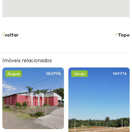
voltar
Topo
Imóveis relacionados
VA27014
V49776
Aluguel
Venda