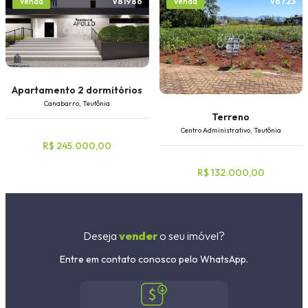
V81986
V6723
Venda
Venda
Apartamento 2 dormitórios
Canabarro, Teutônia
Terreno
Centro Administrativo, Teutônia
R$ 245.000,00
R$ 132.000,00
Deseja
vender
o seu imóvel?
Entre em contato conosco pelo WhatsApp.