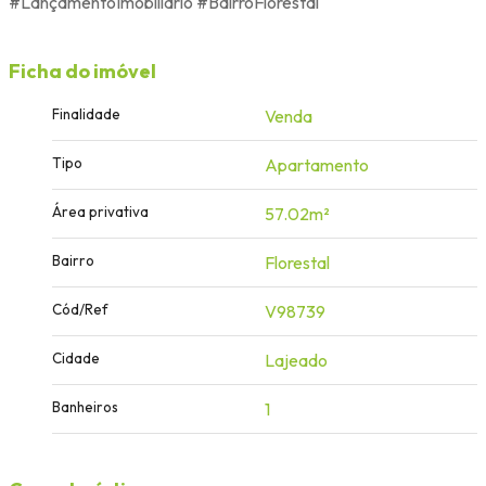
#LançamentoImobiliário #BairroFlorestal
Ficha do imóvel
Finalidade
Venda
Tipo
Apartamento
Área privativa
57.02m²
Bairro
Florestal
Cód/Ref
V98739
Cidade
Lajeado
Banheiros
1