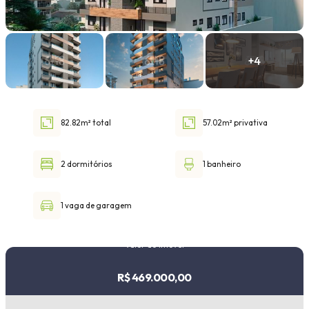
Faixa de valor
30.000,00
até
1.000.000,00 ou +
82.82m² total
57.02m² privativa
Buscar imóvel
2 dormitórios
1 banheiro
1 vaga de garagem
Valor do imóvel
R$ 469.000,00