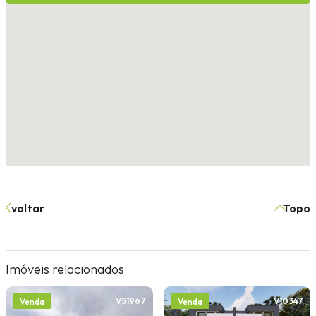
voltar
Topo
Imóveis relacionados
V51967
V10347
Venda
Venda