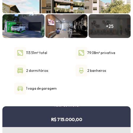
Faixa de valor
30.000,00
até
1.000.000,00 ou +
113.51m² total
79.08m² privativa
Buscar imóvel
2 dormitórios
2 banheiros
1 vaga de garagem
Valor do imóvel
R$ 715.000,00