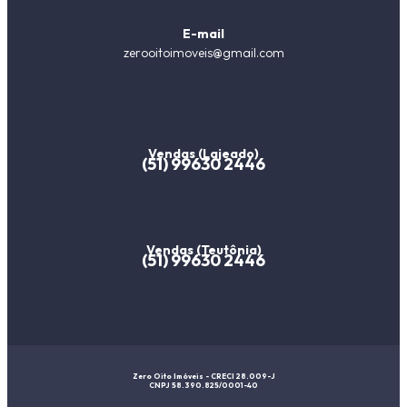
E-mail
zerooitoimoveis@gmail.com
Vendas (Lajeado)
(51) 99630 2446
Vendas (Teutônia)
(51) 99630 2446
Zero Oito Imóveis - CRECI 28.009-J
CNPJ 58.390.825/0001-40