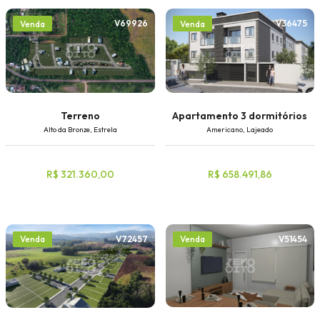
V69926
V36475
Venda
Venda
Terreno
Apartamento 3 dormitórios
Alto da Bronze, Estrela
Americano, Lajeado
R$ 321.360,00
R$ 658.491,86
V72457
V51454
Venda
Venda