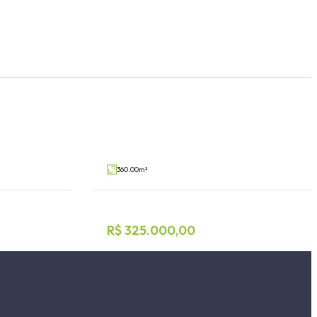
tório
Terreno
Centro Administrativo, Teutônia
V20675
V69173
Venda
360.00m²
R$ 325.000,00