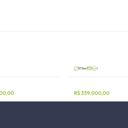
Apartamento 1 dormi
rela
Florestal, Lajeado
V42544
Venda
37.76m²
1
1
00,00
R$ 339.000,00