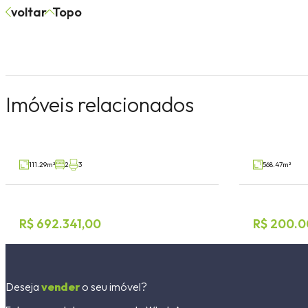
voltar
Topo
Apartamento 2 dormitórios
Terreno
Imóveis relacionados
São Cristóvão, Lajeado
Pinheiros, Est
V34004
Venda
Venda
111.29m²
2
3
568.47m²
R$ 692.341,00
R$ 200.0
Deseja
vender
o seu imóvel?