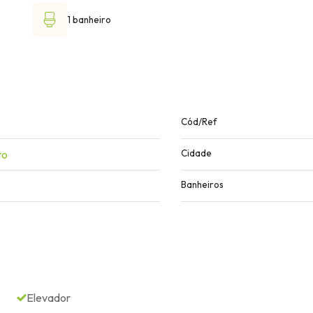
1 banheiro
Cód/Ref
to
Cidade
Banheiros
Elevador