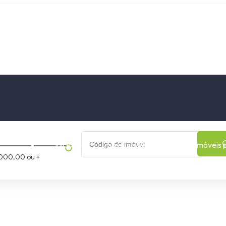
os
Cidade
Bairro
Início
Imóveis a Venda
Imóveis 
000,00 ou +