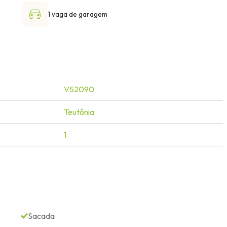
1 vaga de garagem
V52090
Teutônia
1
Sacada