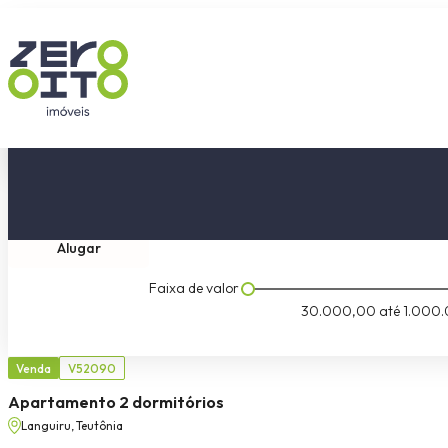
Comprar
Tipo do imóvel
Dormitóri
Alugar
Faixa de valor
30.000,00
até
1.000.
Venda
V52090
Apartamento 2 dormitórios
Languiru, Teutônia