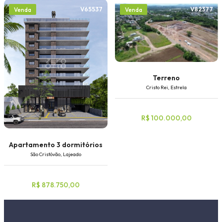
V65537
V82377
Venda
Venda
Terreno
Cristo Rei, Estrela
R$ 100.000,00
Apartamento 3 dormitórios
São Cristóvão, Lajeado
R$ 878.750,00