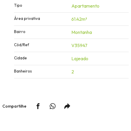
Tipo
Apartamento
Área privativa
61.42m²
Bairro
Montanha
Cód/Ref
V35947
Cidade
Lajeado
Banheiros
2
Compartilhe