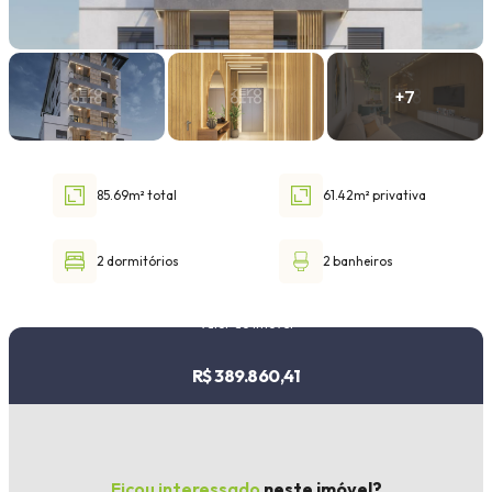
Faixa de valor
30.000,00
até
1.000.000,00 ou +
85.69m² total
61.42m² privativa
Buscar imóvel
2 dormitórios
2 banheiros
Valor do imóvel
R$ 389.860,41
Ficou interessado
neste imóvel?