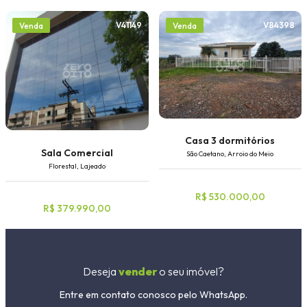
V41149
V84398
Venda
Venda
Casa 3 dormitórios
Sala Comercial
São Caetano, Arroio do Meio
Florestal, Lajeado
R$ 530.000,00
R$ 379.990,00
Deseja
vender
o seu imóvel?
Entre em contato conosco pelo WhatsApp.