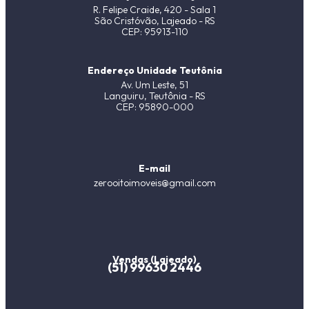
R. Felipe Craide, 420 - Sala 1
São Cristóvão, Lajeado - RS
CEP: 95913-110
Endereço Unidade Teutônia
Av. Um Leste, 51
Languiru, Teutônia - RS
CEP: 95890-000
E-mail
zerooitoimoveis@gmail.com
Vendas (Lajeado)
(51) 99630 2446