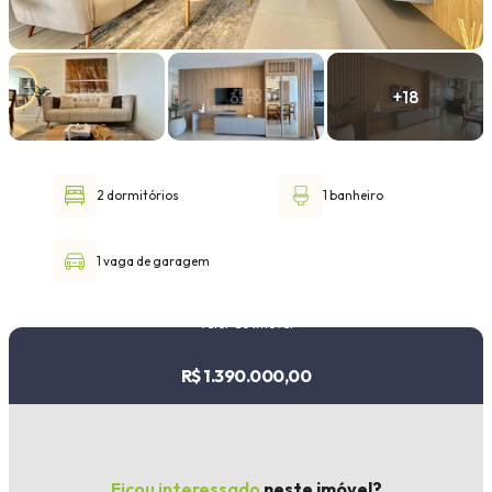
Faixa de valor
30.000,00
até
1.000.000,00 ou +
2 dormitórios
1 banheiro
Buscar imóvel
1 vaga de garagem
Valor do imóvel
R$ 1.390.000,00
Ficou interessado
neste imóvel?