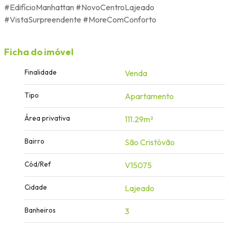
#EdifícioManhattan #NovoCentroLajeado
#VistaSurpreendente #MoreComConforto
Ficha do imóvel
Finalidade
Venda
Tipo
Apartamento
Área privativa
111.29m²
Bairro
São Cristóvão
Cód/Ref
V15075
Cidade
Lajeado
Banheiros
3