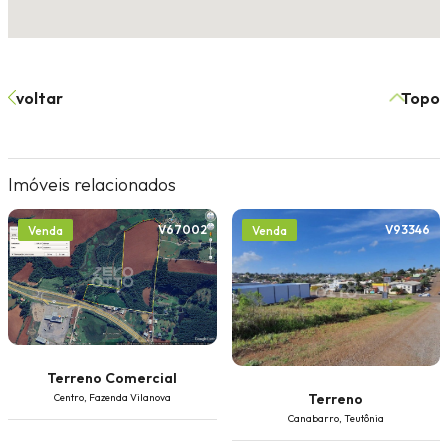
voltar
Topo
Imóveis relacionados
V67002
V93346
Venda
Venda
Terreno Comercial
Terreno
Centro, Fazenda Vilanova
Canabarro, Teutônia