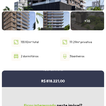
Faixa de valor
30.000,00
até
1.000.000,00 ou +
155.92m² total
111.29m² privativa
Buscar imóvel
2 dormitórios
3 banheiros
Valor do imóvel
R$ 818.221,00
Ficou interessado
neste imóvel?