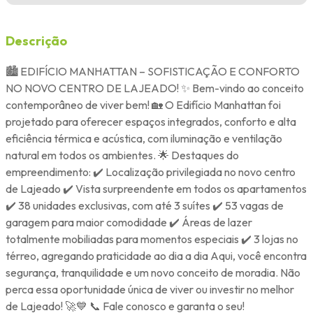
Descrição
🏙️ EDIFÍCIO MANHATTAN – SOFISTICAÇÃO E CONFORTO
NO NOVO CENTRO DE LAJEADO! ✨ Bem-vindo ao conceito
contemporâneo de viver bem! 🏡 O Edifício Manhattan foi
projetado para oferecer espaços integrados, conforto e alta
eficiência térmica e acústica, com iluminação e ventilação
natural em todos os ambientes. 🌟 Destaques do
empreendimento: ✔️ Localização privilegiada no novo centro
de Lajeado ✔️ Vista surpreendente em todos os apartamentos
✔️ 38 unidades exclusivas, com até 3 suítes ✔️ 53 vagas de
garagem para maior comodidade ✔️ Áreas de lazer
totalmente mobiliadas para momentos especiais ✔️ 3 lojas no
térreo, agregando praticidade ao dia a dia Aqui, você encontra
segurança, tranquilidade e um novo conceito de moradia. Não
perca essa oportunidade única de viver ou investir no melhor
de Lajeado! 🚀💙 📞 Fale conosco e garanta o seu!