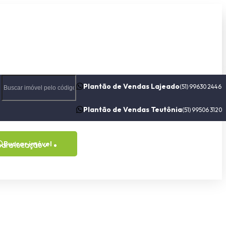
Plantão de Vendas Lajeado
(51) 99630 2446
Plantão de Vendas Teutônia
(51) 99506 3120
Buscar imóvel
para locação
Contato
Sobre nós