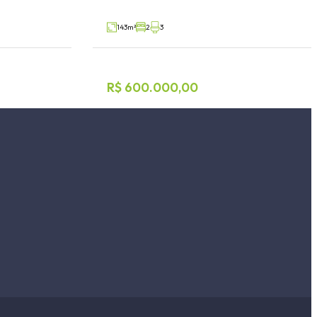
V40057
V55008
Venda
143m²
2
3
R$ 600.000,00