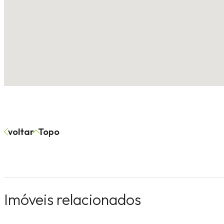
voltar
Topo
Terreno
Apartame
Imóveis relacionados
Boa União, Estrela
Montanha, La