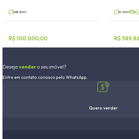
V32049
Venda
Venda
268.40m²
61.42m²
2
R$ 100.000,00
R$ 389.8
Deseja
vender
o seu imóvel?
Entre em contato conosco pelo WhatsApp.
Quero vender