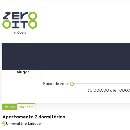
Comprar
Tipo do imóvel
Dormitóri
Alugar
Faixa de valor
30.000,00
até
1.000.
Venda
V45539
Apartamento 2 dormitórios
Universitário, Lajeado