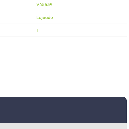
V45539
Lajeado
1