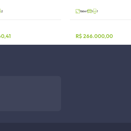
V35947
Venda
2
166m²
1
1
60,41
R$ 266.000,00