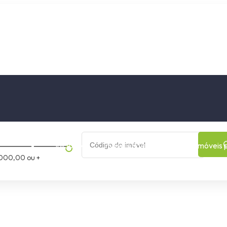
os
Cidade
Bairro
Início
Imóveis a Venda
Imóveis 
000,00 ou +