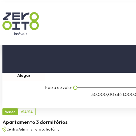
Comprar
Tipo do imóvel
Dormitóri
Alugar
Faixa de valor
30.000,00
até
1.000.
Venda
V14914
Apartamento 3 dormitórios
Centro Administrativo, Teutônia