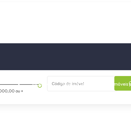
os
Cidade
Bairro
Início
Imóveis a Venda
Imóveis 
000,00 ou +