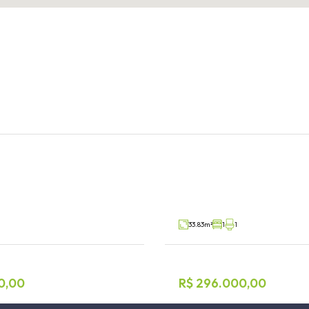
Sala Comercial
nia
Americano, Lajeado
V2783
Venda
33.83m²
1
1
0,00
R$ 296.000,00