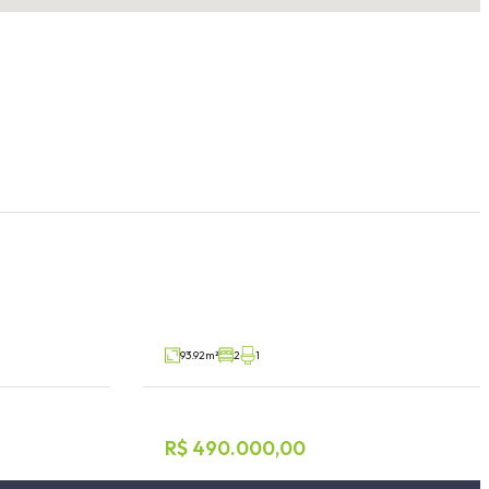
Apartamento 2 dormitórios
Centro, Lajeado
V57346
V62178
Venda
93.92m²
2
1
R$ 490.000,00