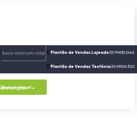
Plantão de Vendas Lajeado
(51) 99630 2446
Plantão de Vendas Teutônia
(51) 99506 3120
Buscar imóvel
para locação
Contato
Sobre nós