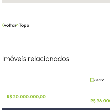
voltar
Topo
Terreno Comercial
Terreno
Imóveis relacionados
Universitário, Lajeado
Alesgut, Teutô
V14483
Venda
Venda
248.71m²
R$ 20.000.000,00
R$ 96.00