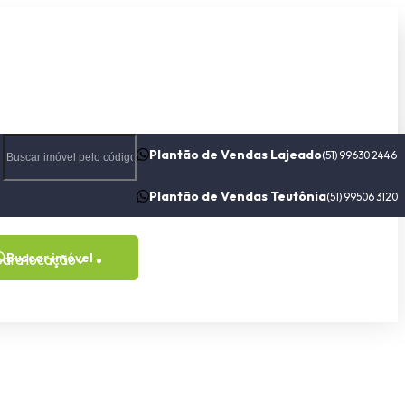
Plantão de Vendas Lajeado
(51) 99630 2446
Plantão de Vendas Teutônia
(51) 99506 3120
Buscar imóvel
para locação
Contato
Sobre nós