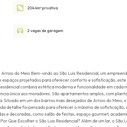
204.4m² privativa
2 vagas de garagem
m Arroio do Meio Bem-vindo ao São Luis Residencial, um empreen
 e espaços projetados para oferecer conforto e sofisticação, es
Residencial combina estética moderna e funcionalidade em cada m
ência única aos moradores. São apartamentos amplos, com plantas
a: Situado em um dos bairros mais desejados de Arroio do Meio, o
da detalhe foi pensado para oferecer o máximo de sofisticação,
e decoradas, como salão de festas, espaço gourmet, academia. 
Por Que Escolher o São Luis Residencial? Além de um lar, o São L