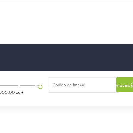
os
Cidade
Bairro
Início
Imóveis a Venda
Imóveis 
000,00 ou +