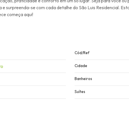
sticação, praticidade e conforto em um só lugar. Seja para você o
 e surpreenda-se com cada detalhe do São Luis Residencial. Est
ece começa aqui!
Cód/Ref
to
Cidade
Banheiros
Suítes