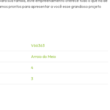
u para sua família, este empreendimento oferece tudo o que há de
amos prontos para apresentar a você esse grandioso projeto
V66363
Arroio do Meio
4
3