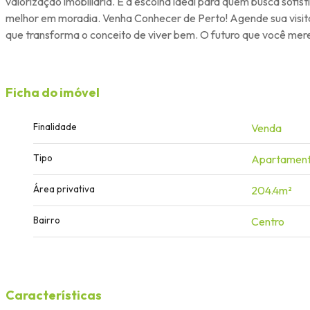
valorização imobiliária. É a escolha ideal para quem busca sofi
melhor em moradia. Venha Conhecer de Perto! Agende sua visita
que transforma o conceito de viver bem. O futuro que você mer
Ficha do imóvel
Finalidade
Venda
Tipo
Apartamen
Área privativa
204.4m²
Bairro
Centro
Características