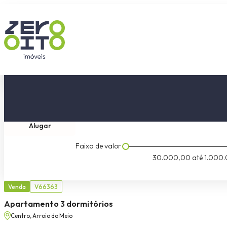
Comprar
Tipo do imóvel
Dormitóri
Alugar
Faixa de valor
30.000,00
até
1.000.
Venda
V66363
Apartamento 3 dormitórios
Centro, Arroio do Meio