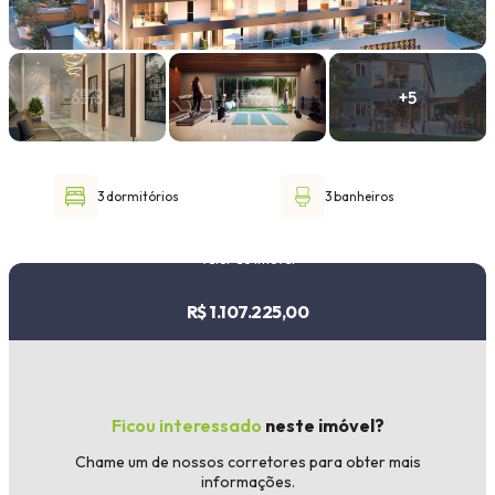
Faixa de valor
30.000,00
até
1.000.000,00 ou +
3 dormitórios
3 banheiros
Buscar imóvel
Valor do imóvel
R$ 1.107.225,00
Ficou interessado
neste imóvel?
Chame um de nossos corretores para obter mais
informações.