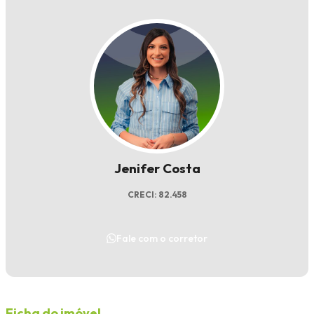
Jenifer Costa
CRECI: 82.458
Fale com o corretor
Ficha do imóvel