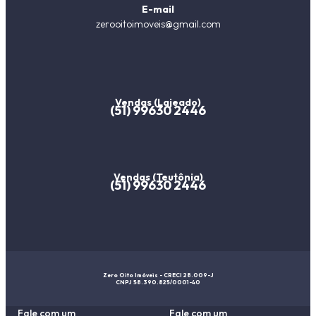
E-mail
zerooitoimoveis@gmail.com
Vendas (Lajeado)
(51) 99630 2446
Vendas (Teutônia)
(51) 99630 2446
Zero Oito Imóveis - CRECI 28.009-J
CNPJ 58.390.825/0001-40
Fale com um
Fale com um