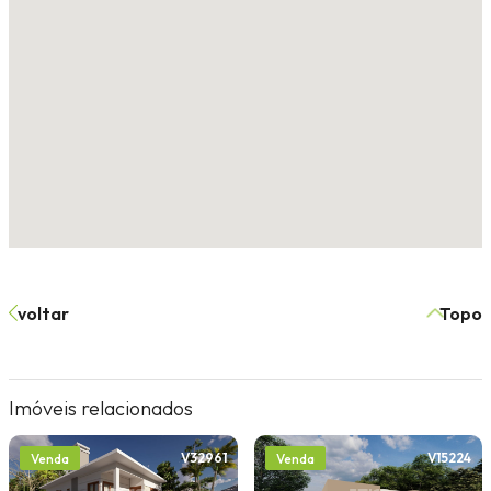
voltar
Topo
Imóveis relacionados
V32961
V15224
Venda
Venda