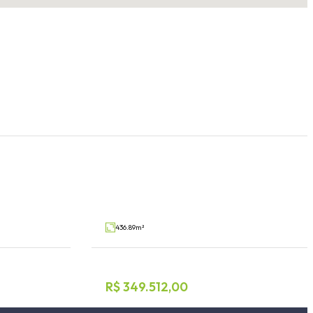
ios
Terreno
Alto da Bronze, Estrela
V23406
V6114
Venda
436.89m²
R$ 349.512,00