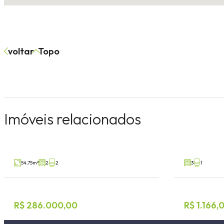
voltar
Topo
Sobrado 2 dormitórios
Geminado
Imóveis relacionados
Alesgut, Teutônia
Teutônia, Teut
V3478
Venda
Aluguel
54.75m²
2
2
3
1
R$ 286.000,00
R$ 1.166,