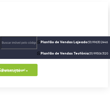
Plantão de Vendas Lajeado
(51) 99630 2446
Plantão de Vendas Teutônia
(51) 99506 3120
Buscar imóvel
para locação
Contato
Sobre nós