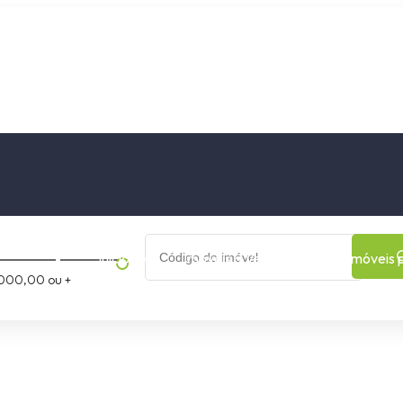
os
Cidade
Bairro
Início
Imóveis a Venda
Imóveis 
000,00 ou +