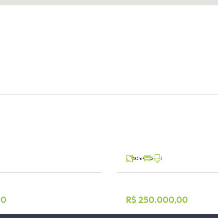
 3 dormitórios
Geminado 2 dormitór
ônia
Teutônia, Teutônia
A96836
Venda
50m²
2
1
00
R$ 250.000,00