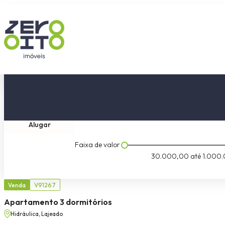
Comprar
Tipo do imóvel
Dormitóri
Alugar
Faixa de valor
30.000,00
até
1.000.
Venda
V91267
Apartamento 3 dormitórios
Hidráulica, Lajeado