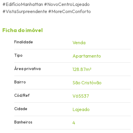
#EdifícioManhattan #NovoCentroLajeado
#VistaSurpreendente #MoreComConforto
Ficha do imóvel
Finalidade
Venda
Tipo
Apartamento
Área privativa
128.87m²
Bairro
São Cristóvão
Cód/Ref
V65537
Cidade
Lajeado
Banheiros
4