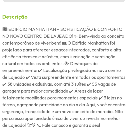
Descrição
🏙️ EDIFÍCIO MANHATTAN – SOFISTICAÇÃO E CONFORTO
NO NOVO CENTRO DE LAJEADO! ✨ Bem-vindo ao conceito
contemporâneo de viver bem! 🏡 O Edifício Manhattan foi
projetado para oferecer espaços integrados, conforto e alta
eficiência térmica e acústica, com iluminação e ventilação
natural em todos os ambientes. 🌟 Destaques do
empreendimento: ✔️ Localização privilegiada no novo centro
de Lajeado ✔️ Vista surpreendente em todos os apartamentos
✔️ 38 unidades exclusivas, com até 3 suítes ✔️ 53 vagas de
garagem para maior comodidade ✔️ Áreas de lazer
totalmente mobiliadas para momentos especiais ✔️ 3 lojas no
térreo, agregando praticidade ao dia a dia Aqui, você encontra
segurança, tranquilidade e um novo conceito de moradia. Não
perca essa oportunidade única de viver ou investir no melhor
de Lajeado! 🚀💙 📞 Fale conosco e garanta o seu!