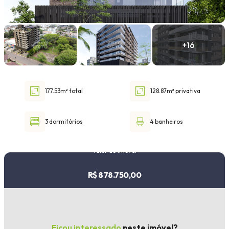
Faixa de valor
30.000,00
até
1.000.000,00 ou +
177.53m² total
128.87m² privativa
Buscar imóvel
3 dormitórios
4 banheiros
Valor do imóvel
R$ 878.750,00
Ficou interessado
neste imóvel?