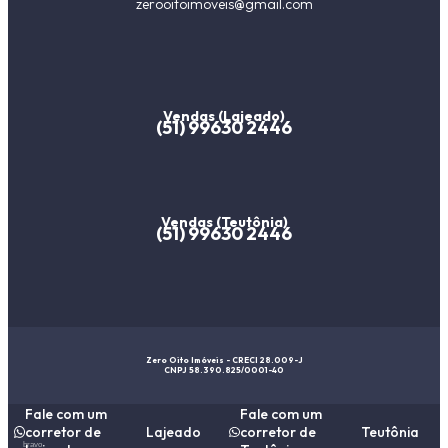
zerooitoimoveis@gmail.com
Vendas (Lajeado)
(51) 99630 2446
Vendas (Teutônia)
(51) 99630 2446
Zero Oito Imóveis - CRECI 28.009-J
CNPJ 58.390.825/0001-40
Fale com um
Fale com um
corretor de
Lajeado
corretor de
Teutônia
bravo