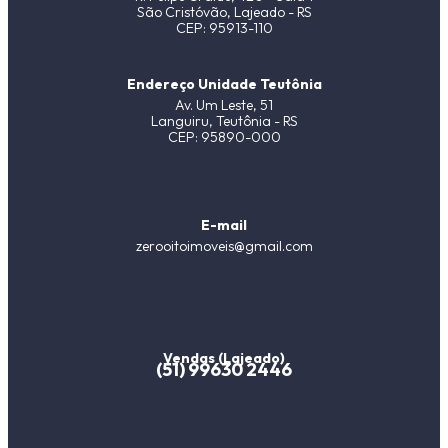
São Cristóvão, Lajeado - RS
CEP: 95913-110
Endereço Unidade Teutônia
Av. Um Leste, 51
Languiru, Teutônia - RS
CEP: 95890-000
E-mail
zerooitoimoveis@gmail.com
Vendas (Lajeado)
(51) 99630 2446