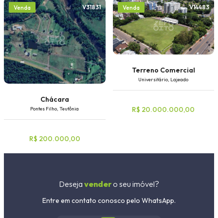
V31831
V14483
Venda
Venda
Terreno Comercial
Universitário, Lajeado
Chácara
R$ 20.000.000,00
Pontes Filho, Teutônia
R$ 200.000,00
Deseja
vender
o seu imóvel?
Entre em contato conosco pelo WhatsApp.