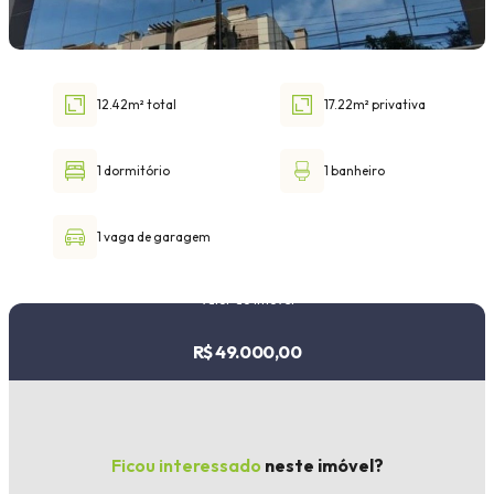
Faixa de valor
30.000,00
até
1.000.000,00 ou +
12.42m² total
17.22m² privativa
1 dormitório
1 banheiro
Buscar imóvel
1 vaga de garagem
Valor do imóvel
R$ 49.000,00
Ficou interessado
neste imóvel?