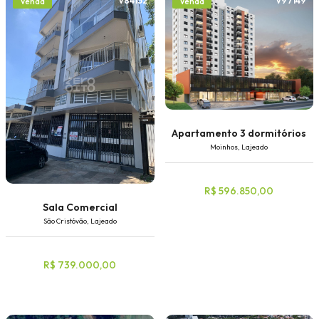
V84152
V97149
Venda
Venda
Apartamento 3 dormitórios
Moinhos, Lajeado
R$ 596.850,00
Sala Comercial
São Cristóvão, Lajeado
R$ 739.000,00