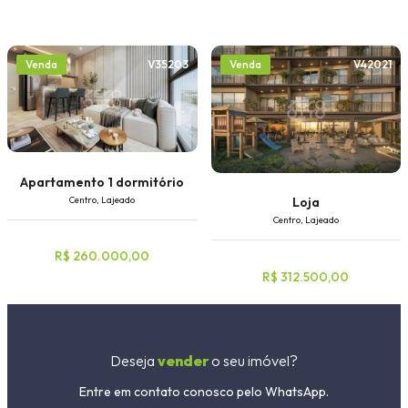
V35203
V42021
Venda
Venda
Apartamento 1 dormitório
Centro, Lajeado
Loja
Centro, Lajeado
R$ 260.000,00
R$ 312.500,00
Deseja
vender
o seu imóvel?
Entre em contato conosco pelo WhatsApp.