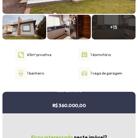
Faixa de valor
30.000,00
até
1.000.000,00 ou +
45m² privativa
1 dormitório
Buscar imóvel
1 banheiro
1 vaga de garagem
Valor do imóvel
R$ 360.000,00
Ficou interessado
neste imóvel?