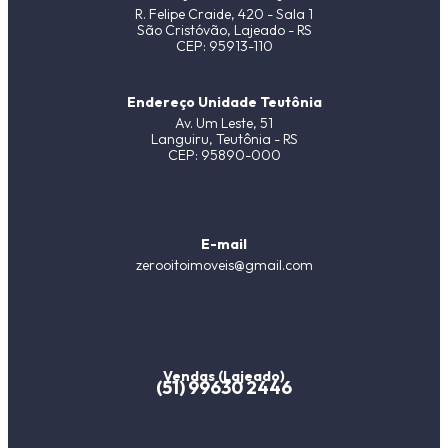
R. Felipe Craide, 420 - Sala 1
São Cristóvão, Lajeado - RS
CEP: 95913-110
Endereço Unidade Teutônia
Av. Um Leste, 51
Languiru, Teutônia - RS
CEP: 95890-000
E-mail
zerooitoimoveis@gmail.com
Vendas (Lajeado)
(51) 99630 2446