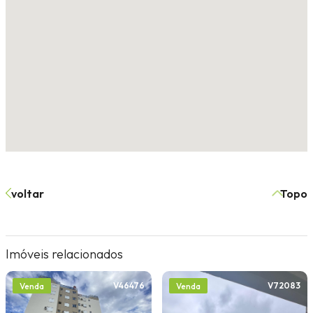
voltar
Topo
Imóveis relacionados
V46476
V72083
Venda
Venda