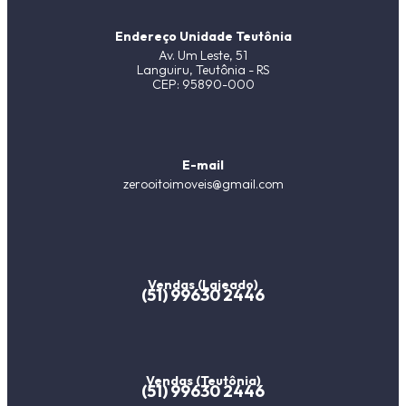
Endereço Unidade Teutônia
Av. Um Leste, 51
Languiru, Teutônia - RS
CEP: 95890-000
E-mail
zerooitoimoveis@gmail.com
Vendas (Lajeado)
(51) 99630 2446
Vendas (Teutônia)
(51) 99630 2446