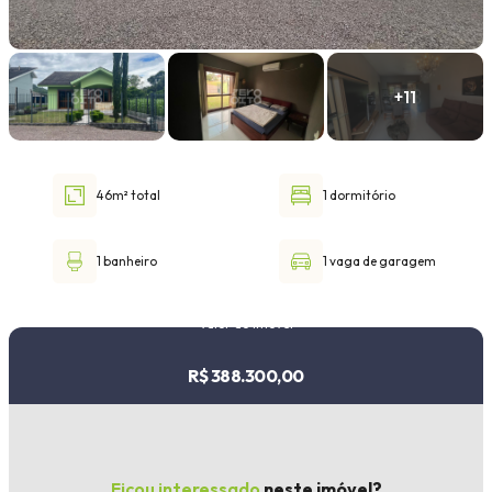
Faixa de valor
30.000,00
até
1.000.000,00 ou +
46m² total
1 dormitório
Buscar imóvel
1 banheiro
1 vaga de garagem
Valor do imóvel
R$ 388.300,00
Ficou interessado
neste imóvel?