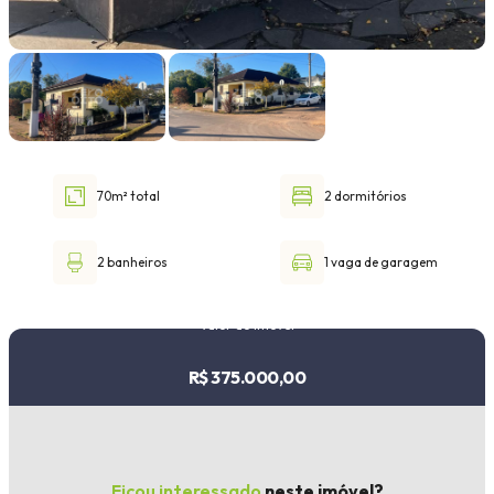
Faixa de valor
30.000,00
até
1.000.000,00 ou +
70m² total
2 dormitórios
Buscar imóvel
2 banheiros
1 vaga de garagem
Valor do imóvel
R$ 375.000,00
Ficou interessado
neste imóvel?