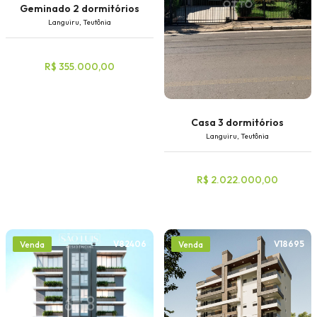
Geminado 2 dormitórios
Languiru, Teutônia
R$ 355.000,00
Casa 3 dormitórios
Languiru, Teutônia
R$ 2.022.000,00
V82406
V18695
Venda
Venda