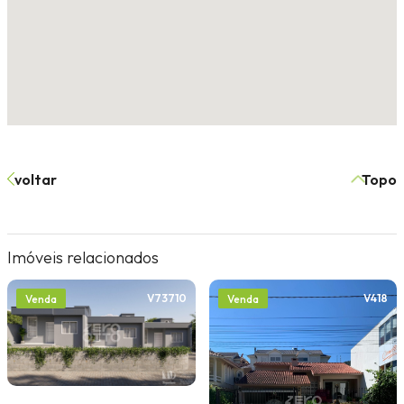
voltar
Topo
Imóveis relacionados
V73710
V418
Venda
Venda