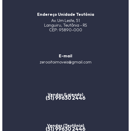
Endereço Unidade Teutônia
Av. Um Leste, 51
Languiru, Teutônia - RS
CEP: 95890-000
E-mail
zerooitoimoveis@gmail.com
Vendas (Lajeado)
(51) 99630 2446
Vendas (Teutônia)
(51) 99630 2446