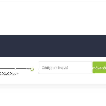
os
Cidade
Bairro
Início
Imóveis a Venda
Imóveis 
000,00 ou +