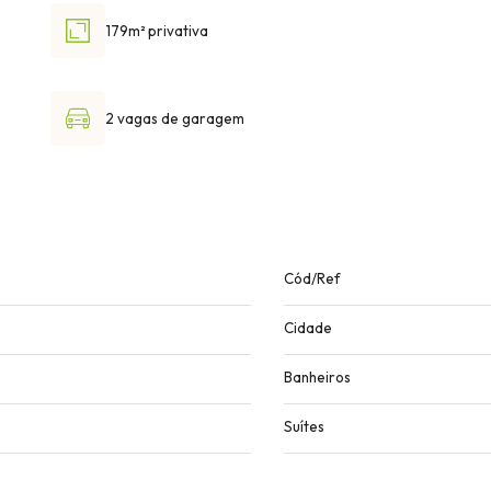
179m² privativa
2 vagas de garagem
Cód/Ref
Cidade
Banheiros
Suítes