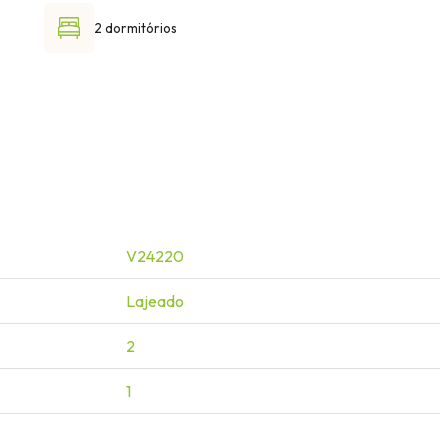
2 dormitórios
V24220
Lajeado
2
1