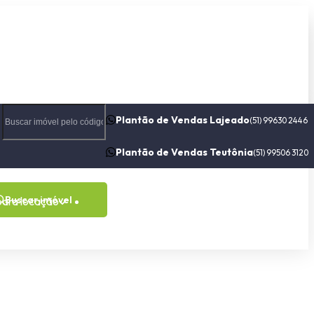
Plantão de Vendas Lajeado
(51) 99630 2446
Plantão de Vendas Teutônia
(51) 99506 3120
Buscar imóvel
para locação
Contato
Sobre nós