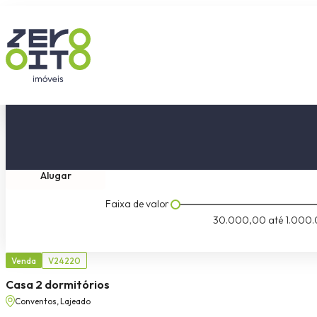
Comprar
Tipo do imóvel
Dormitóri
Alugar
Faixa de valor
30.000,00
até
1.000.
Venda
V24220
Casa 2 dormitórios
Conventos, Lajeado