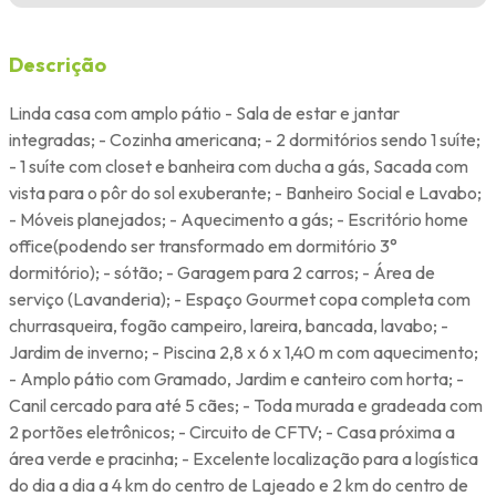
Descrição
Linda casa com amplo pátio - Sala de estar e jantar
integradas; - Cozinha americana; - 2 dormitórios sendo 1 suíte;
- 1 suíte com closet e banheira com ducha a gás, Sacada com
vista para o pôr do sol exuberante; - Banheiro Social e Lavabo;
- Móveis planejados; - Aquecimento a gás; - Escritório home
office(podendo ser transformado em dormitório 3°
dormitório); - sótão; - Garagem para 2 carros; - Área de
serviço (Lavanderia); - Espaço Gourmet copa completa com
churrasqueira, fogão campeiro, lareira, bancada, lavabo; -
Jardim de inverno; - Piscina 2,8 x 6 x 1,40 m com aquecimento;
- Amplo pátio com Gramado, Jardim e canteiro com horta; -
Canil cercado para até 5 cães; - Toda murada e gradeada com
2 portões eletrônicos; - Circuito de CFTV; - Casa próxima a
área verde e pracinha; - Excelente localização para a logística
do dia a dia a 4 km do centro de Lajeado e 2 km do centro de