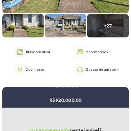
Faixa de valor
30.000,00
até
1.000.000,00 ou +
180m² privativa
2 dormitórios
Buscar imóvel
2 banheiros
2 vagas de garagem
Valor do imóvel
R$ 920.000,00
Ficou interessado
neste imóvel?