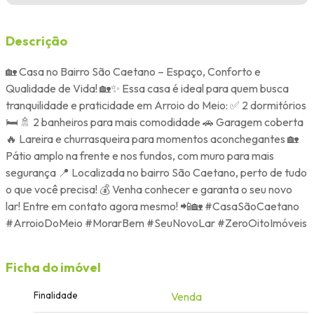
Descrição
🏡 Casa no Bairro São Caetano – Espaço, Conforto e
Qualidade de Vida! 🏡✨ Essa casa é ideal para quem busca
tranquilidade e praticidade em Arroio do Meio: ✅ 2 dormitórios
🛏️ 🚿 2 banheiros para mais comodidade 🚗 Garagem coberta
🔥 Lareira e churrasqueira para momentos aconchegantes 🏡
Pátio amplo na frente e nos fundos, com muro para mais
segurança 📍 Localizada no bairro São Caetano, perto de tudo
o que você precisa! 💰 Venha conhecer e garanta o seu novo
lar! Entre em contato agora mesmo! 📲🏡 #CasaSãoCaetano
#ArroioDoMeio #MorarBem #SeuNovoLar #ZeroOitoImóveis
Ficha do imóvel
Finalidade
Venda