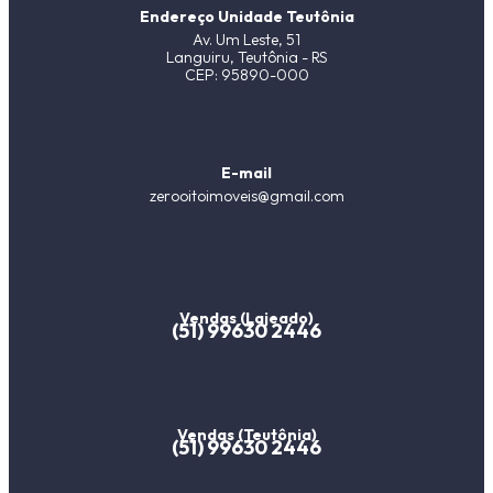
Endereço Unidade Teutônia
Av. Um Leste, 51
Languiru, Teutônia - RS
CEP: 95890-000
E-mail
zerooitoimoveis@gmail.com
Vendas (Lajeado)
(51) 99630 2446
Vendas (Teutônia)
(51) 99630 2446