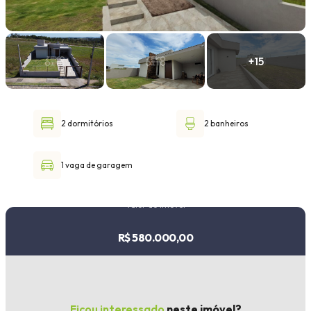
Faixa de valor
30.000,00
até
1.000.000,00 ou +
2 dormitórios
2 banheiros
Buscar imóvel
1 vaga de garagem
Valor do imóvel
R$ 580.000,00
Ficou interessado
neste imóvel?