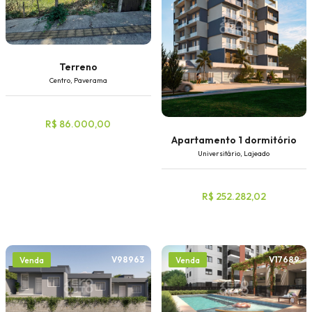
Terreno
Centro, Paverama
R$ 86.000,00
Apartamento 1 dormitório
Universitário, Lajeado
R$ 252.282,02
V98963
V17689
Venda
Venda