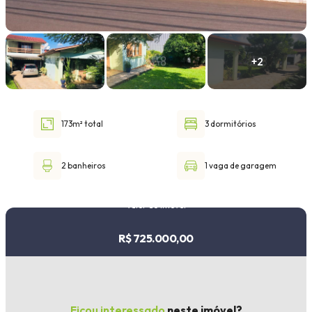
Faixa de valor
30.000,00
até
1.000.000,00 ou +
173m² total
3 dormitórios
Buscar imóvel
2 banheiros
1 vaga de garagem
Valor do imóvel
R$ 725.000,00
Ficou interessado
neste imóvel?