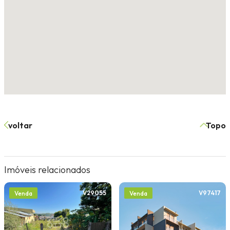
voltar
Topo
Imóveis relacionados
V29055
V97417
Venda
Venda