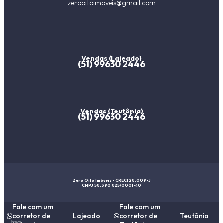
zerooitoimoveis@gmail.com
Vendas (Lajeado)
(51) 99630 2446
Vendas (Teutônia)
(51) 99630 2446
Zero Oito Imóveis - CRECI 28.009-J
CNPJ 58.390.825/0001-40
Fale com um
Fale com um
corretor de
Lajeado
corretor de
Teutônia
bravo