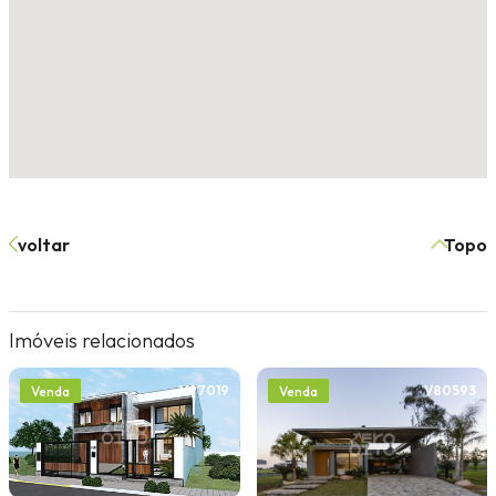
voltar
Topo
Imóveis relacionados
V97019
V80593
Venda
Venda