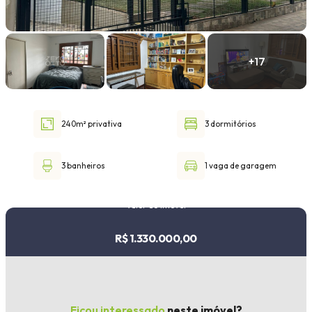
Faixa de valor
30.000,00
até
1.000.000,00 ou +
240m² privativa
3 dormitórios
Buscar imóvel
3 banheiros
1 vaga de garagem
Valor do imóvel
R$ 1.330.000,00
Ficou interessado
neste imóvel?