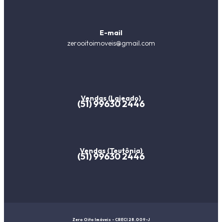
E-mail
zerooitoimoveis@gmail.com
Vendas (Lajeado)
(51) 99630 2446
Vendas (Teutônia)
(51) 99630 2446
Zero Oito Imóveis - CRECI 28.009-J