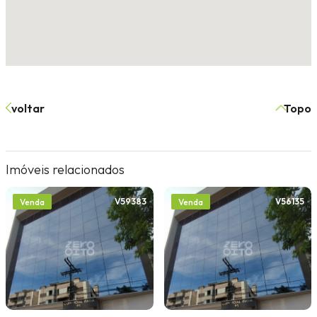
voltar
Topo
Imóveis relacionados
V59383
V56135
Venda
Venda