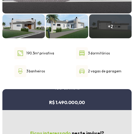
Faixa de valor
30.000,00
até
1.000.000,00 ou +
190.3m² privativa
3 dormitórios
Buscar imóvel
3 banheiros
2 vagas de garagem
Valor do imóvel
R$ 1.490.000,00
Ficou interessado
neste imóvel?