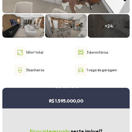
Faixa de valor
30.000,00
até
1.000.000,00 ou +
161m² total
3 dormitórios
Buscar imóvel
3 banheiros
1 vaga de garagem
Valor do imóvel
R$ 1.595.000,00
Ficou interessado
neste imóvel?