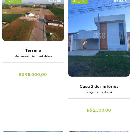
V47755
A51605
Venda
Aluguel
Terreno
Medianeira, Arroio do Meio
R$ 98.000,00
Casa 2 dormitórios
Languiru, Teutônia
R$ 2.500,00