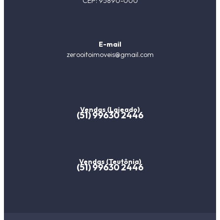
CEP: 95890-000
E-mail
zerooitoimoveis@gmail.com
Vendas (Lajeado)
(51) 99630 2446
Vendas (Teutônia)
(51) 99630 2446