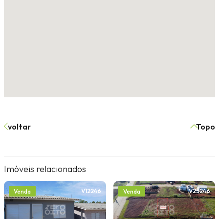
voltar
Topo
Imóveis relacionados
V12246
V25246
Venda
Venda