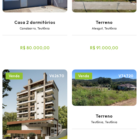
Casa 2 dormitórios
Terreno
Canabarro, Teutônia
Alesgut, Teutônia
R$ 80.000,00
R$ 91.000,00
V62670
V76720
Venda
Venda
Terreno
Teutônia, Teutônia