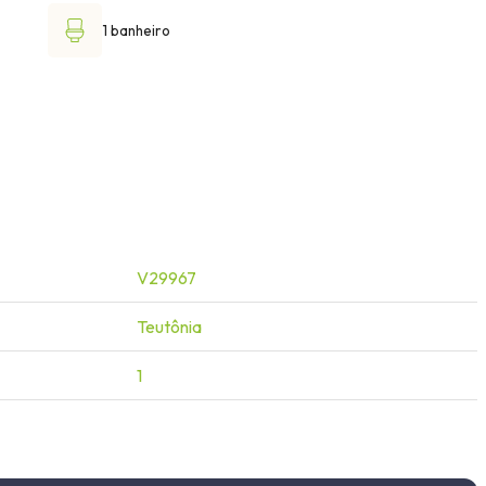
1 banheiro
V29967
Teutônia
1