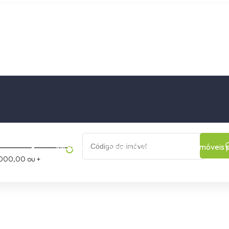
os
Cidade
Bairro
Início
Imóveis a Venda
Imóveis 
000,00 ou +