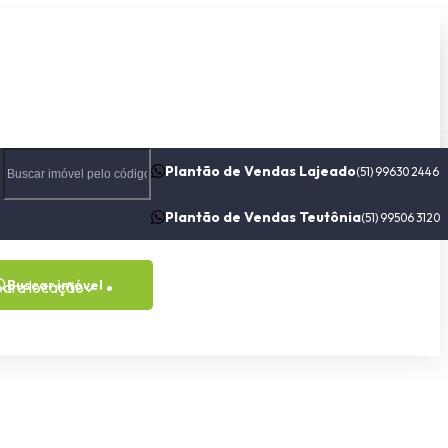
Plantão de Vendas Lajeado
(51) 99630 2446
Plantão de Vendas Teutônia
(51) 99506 3120
Buscar imóvel
para locação
Contato
Sobre nós