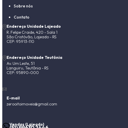
Sobre nós
Contato
Endereço Unidade Lajeado
R. Felipe Craide, 420 - Sala 1
São Cristóvão, Lajeado - RS
CEP: 95913-110
Endereço Unidade Teutônia
Av. Um Leste, 51
Languiru, Teutônia - RS
CEP: 95890-000
E-mail
zerooitoimoveis@gmail.com
Vendas (Lajeado)
(51) 99630 2446