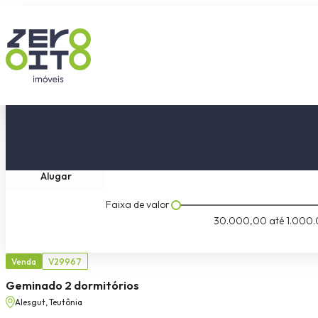
Comprar
Tipo do imóvel
Dormitóri
Alugar
Faixa de valor
30.000,00
até
1.000.
Venda
V29967
Geminado 2 dormitórios
Alesgut, Teutônia