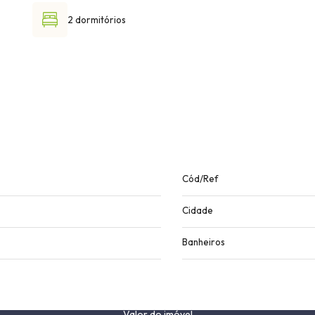
2 dormitórios
Cód/Ref
Cidade
Banheiros
Valor do imóvel