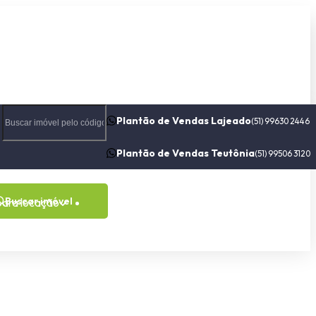
Plantão de Vendas Lajeado
(51) 99630 2446
Plantão de Vendas Teutônia
(51) 99506 3120
Buscar imóvel
para locação
Contato
Sobre nós