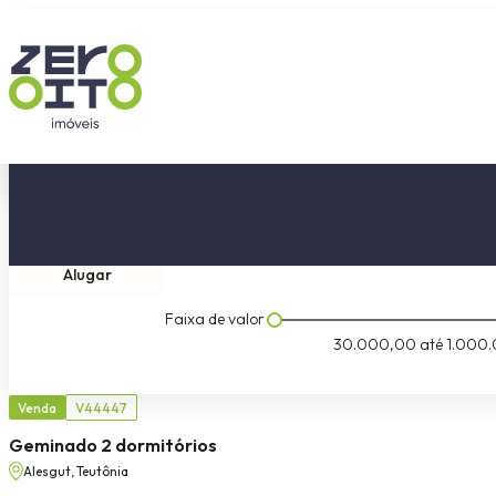
Comprar
Tipo do imóvel
Dormitóri
Alugar
Faixa de valor
30.000,00
até
1.000.
Venda
V44447
Geminado 2 dormitórios
Alesgut, Teutônia