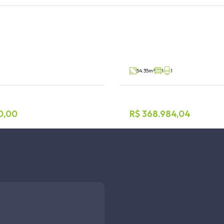
Apartamento 1 dormi
nia
Centro, Lajeado
V70894
Venda
54.35m²
1
1
0,00
R$ 368.984,04