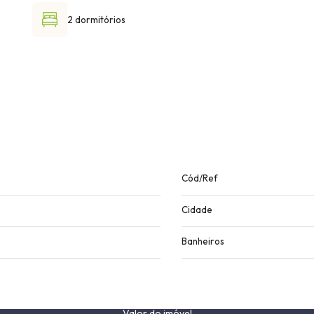
2 dormitórios
Cód/Ref
Cidade
Banheiros
Valor do imóvel