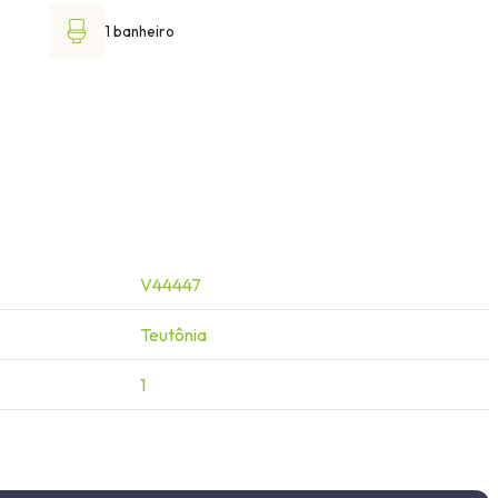
1 banheiro
V44447
Teutônia
1