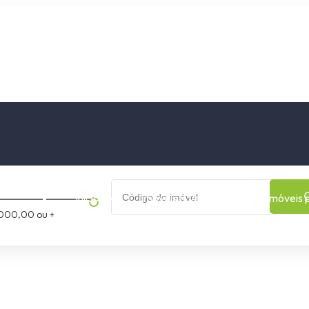
os
Cidade
Bairro
Início
Imóveis a Venda
Imóveis 
000,00 ou +