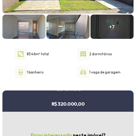
Faixa de valor
30.000,00
até
1.000.000,00 ou +
83.46m² total
2 dormitórios
Buscar imóvel
1 banheiro
1 vaga de garagem
Valor do imóvel
R$ 320.000,00
Ficou interessado
neste imóvel?