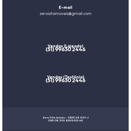
E-mail
zerooitoimoveis@gmail.com
Vendas (Lajeado)
(51) 99630 2446
Vendas (Teutônia)
(51) 99630 2446
Zero Oito Imóveis - CRECI 28.009-J
CNPJ 58.390.825/0001-40