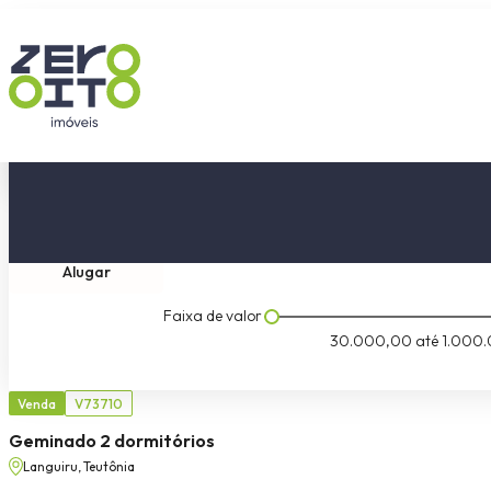
Comprar
Tipo do imóvel
Dormitóri
Alugar
Faixa de valor
30.000,00
até
1.000.
Venda
V73710
Geminado 2 dormitórios
Languiru, Teutônia