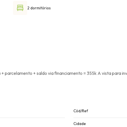
2 dormitórios
 + parcelamento + saldo via financiamento = 355k A vista para in
Cód/Ref
Cidade