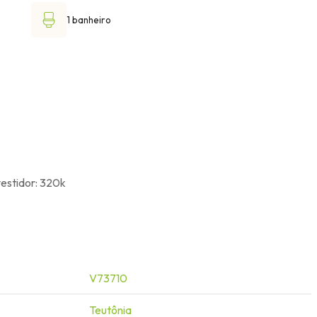
1 banheiro
vestidor: 320k
V73710
Teutônia