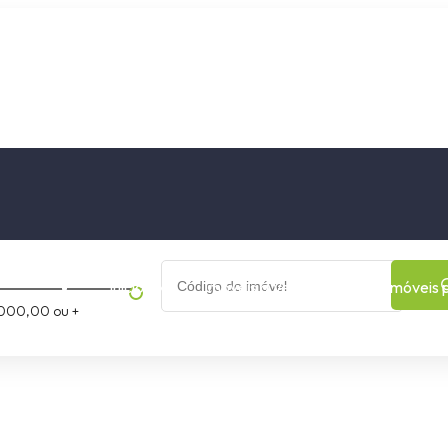
os
Cidade
Bairro
Início
Imóveis a Venda
Imóveis 
000,00 ou +