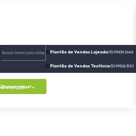
Plantão de Vendas Lajeado
(51) 99630 2446
Plantão de Vendas Teutônia
(51) 99506 3120
Buscar imóvel
para locação
Contato
Sobre nós