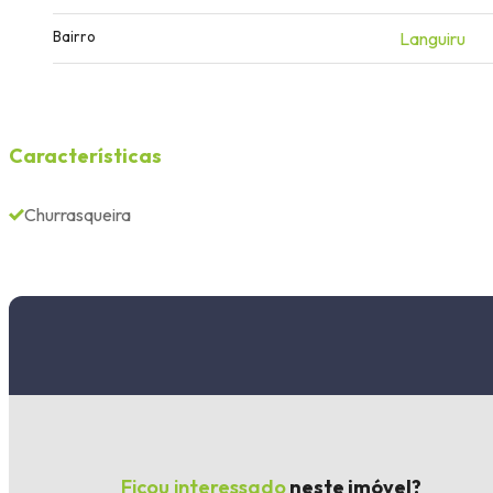
Bairro
Languiru
Características
Churrasqueira
Ficou interessado
neste imóvel?