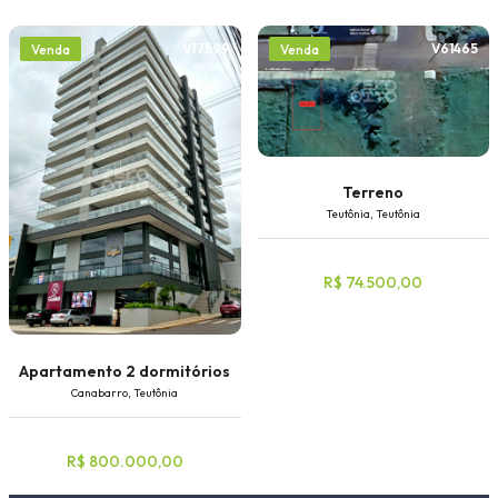
V17599
V61465
Venda
Venda
Terreno
Teutônia, Teutônia
R$ 74.500,00
Apartamento 2 dormitórios
Canabarro, Teutônia
R$ 800.000,00