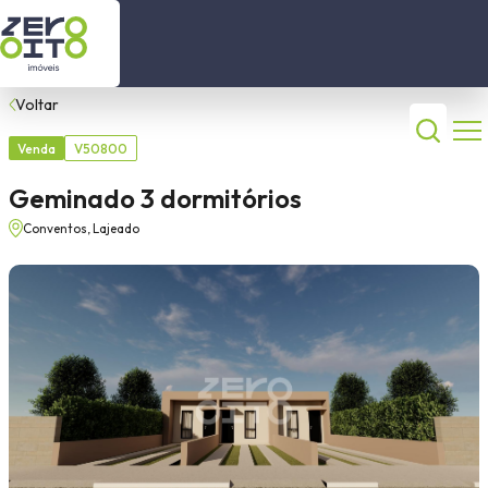
está procurando?
Início
Voltar
Venda
V50800
Imóveis a Venda
Comprar
Alugar
Geminado 3 dormitórios
Imóveis para locação
Conventos, Lajeado
Tipo do imóvel
Contato
Sobre nós
Dormitórios
(51) 99630 2446
Cidade
(51) 99506 3120
Bairro