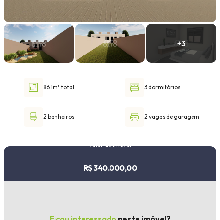
Faixa de valor
30.000,00
até
1.000.000,00 ou +
86.1m² total
3 dormitórios
Buscar imóvel
2 banheiros
2 vagas de garagem
Valor do imóvel
R$ 340.000,00
Ficou interessado
neste imóvel?