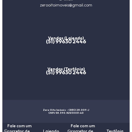
zerooitoimoveis@gmail.com
Vendas (Lajeado)
(51) 99630 2446
Vendas (Teutônia)
(51) 99630 2446
Zero Oito Imóveis - CRECI 28.009-J
CNPJ 58.390.825/0001-40
Fale com um
Fale com um
corretor de
Lajeado
corretor de
Teutônia