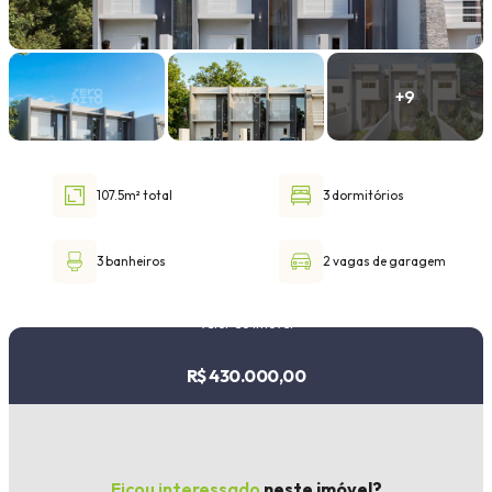
Faixa de valor
30.000,00
até
1.000.000,00 ou +
107.5m² total
3 dormitórios
Buscar imóvel
3 banheiros
2 vagas de garagem
Valor do imóvel
R$ 430.000,00
Ficou interessado
neste imóvel?