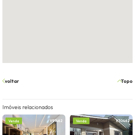
voltar
Topo
Imóveis relacionados
V91462
V30462
Venda
Venda