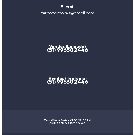
E-mail
zerooitoimoveis@gmail.com
Vendas (Lajeado)
(51) 99630 2446
Vendas (Teutônia)
(51) 99630 2446
Zero Oito Imóveis - CRECI 28.009-J
CNPJ 58.390.825/0001-40