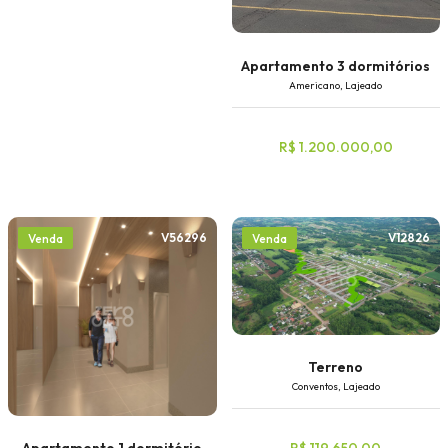
Apartamento 3 dormitórios
Americano, Lajeado
R$ 1.200.000,00
V56296
V12826
Venda
Venda
Terreno
Conventos, Lajeado