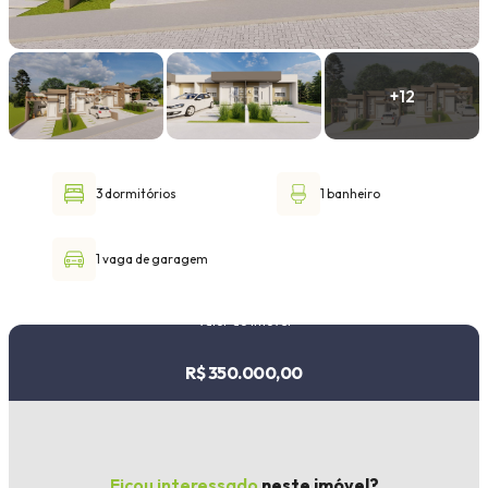
Faixa de valor
30.000,00
até
1.000.000,00 ou +
3 dormitórios
1 banheiro
Buscar imóvel
1 vaga de garagem
Valor do imóvel
R$ 350.000,00
Ficou interessado
neste imóvel?