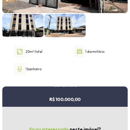
Faixa de valor
30.000,00
até
1.000.000,00 ou +
20m² total
1 dormitório
Buscar imóvel
1 banheiro
Valor do imóvel
R$ 100.000,00
Ficou interessado
neste imóvel?