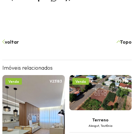
voltar
Topo
Imóveis relacionados
V23183
V97733
Venda
Venda
Terreno
Alesgut, Teutônia