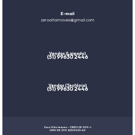
E-mail
zerooitoimoveis@gmail.com
Vendas (Lajeado)
(51) 99630 2446
Vendas (Teutônia)
(51) 99630 2446
Zero Oito Imóveis - CRECI 28.009-J
CNPJ 58.390.825/0001-40