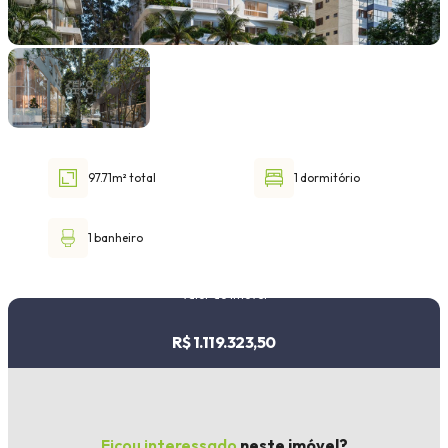
Faixa de valor
30.000,00
até
1.000.000,00 ou +
97.71m² total
1 dormitório
Buscar imóvel
1 banheiro
Valor do imóvel
R$ 1.119.323,50
Ficou interessado
neste imóvel?