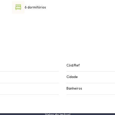
6 dormitórios
Cód/Ref
Cidade
Banheiros
Valor do imóvel