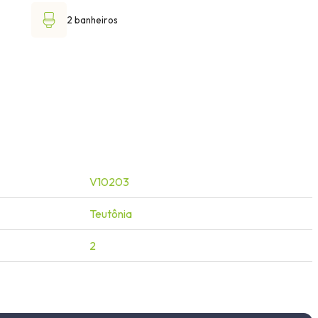
2 banheiros
V10203
Teutônia
2