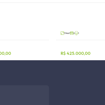
ormitórios
Casa 2 dormitórios
trativo, Teutônia
Canabarro, Teutônia
V80135
Venda
114m²
2
1
00,00
R$ 425.000,00