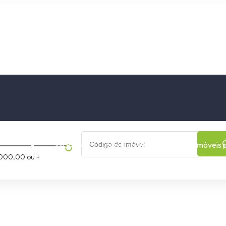
os
Cidade
Bairro
Início
Imóveis a Venda
Imóveis 
000,00 ou +