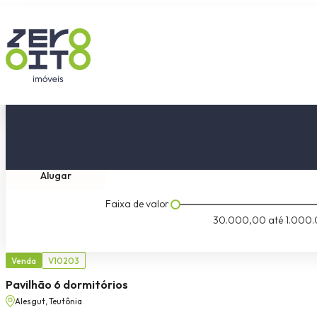
Comprar
Tipo do imóvel
Dormitóri
Alugar
Faixa de valor
30.000,00
até
1.000.
Venda
V10203
Pavilhão 6 dormitórios
Alesgut, Teutônia