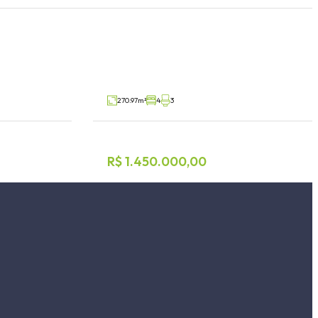
Casa 4 dormitórios
Centro, Paverama
V37520
V55493
Venda
270.97m²
4
3
R$ 1.450.000,00