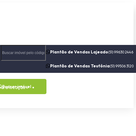
Plantão de Vendas Lajeado
(51) 99630 2446
Plantão de Vendas Teutônia
(51) 99506 3120
Buscar imóvel
para locação
Contato
Sobre nós