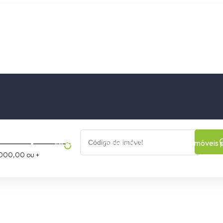
os
Cidade
Bairro
Início
Imóveis a Venda
Imóveis 
000,00 ou +