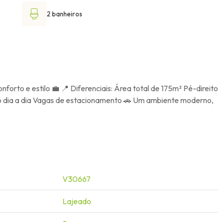
2 banheiros
forto e estilo 💼 📍 Diferenciais: Área total de 175m² Pé-direito
 no dia a dia Vagas de estacionamento 🚗 Um ambiente moderno,
V30667
Lajeado