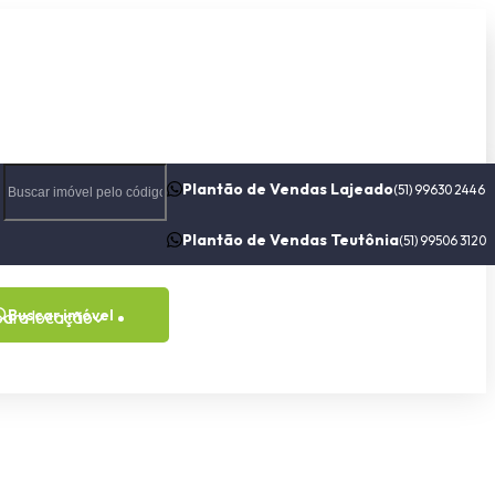
Plantão de Vendas Lajeado
(51) 99630 2446
Plantão de Vendas Teutônia
(51) 99506 3120
Buscar imóvel
para locação
Contato
Sobre nós