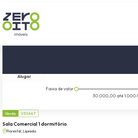
Comprar
Tipo do imóvel
Dormitóri
Alugar
Faixa de valor
30.000,00
até
1.000.
Venda
V30667
Sala Comercial 1 dormitório
Florestal, Lajeado